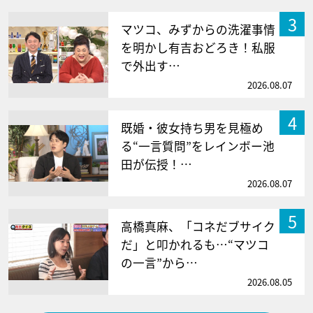
3
マツコ、みずからの洗濯事情
を明かし有吉おどろき！私服
で外出す…
2026.08.07
4
既婚・彼女持ち男を見極め
る“一言質問”をレインボー池
田が伝授！…
2026.08.07
5
高橋真麻、「コネだブサイク
だ」と叩かれるも…“マツコ
の一言”から…
2026.08.05