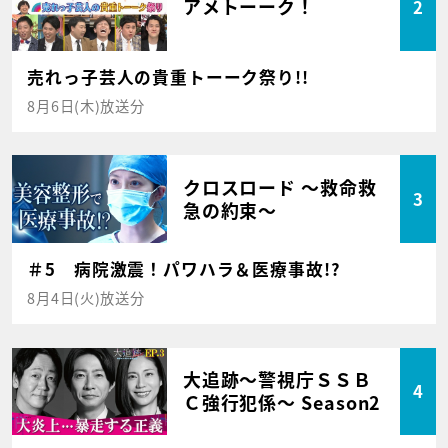
アメトーーク！
2
売れっ子芸人の貴重トーーク祭り!!
8月6日(木)放送分
クロスロード ～救命救
3
急の約束～
＃5 病院激震！パワハラ＆医療事故!?
8月4日(火)放送分
大追跡～警視庁ＳＳＢ
4
Ｃ強行犯係～ Season2