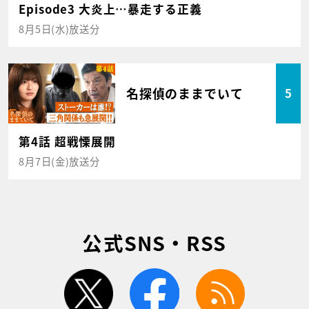
Episode3 大炎上…暴走する正義
8月5日(水)放送分
名探偵のままでいて
5
第4話 超戦慄展開
8月7日(金)放送分
公式SNS・RSS
twitter
facebook
rss