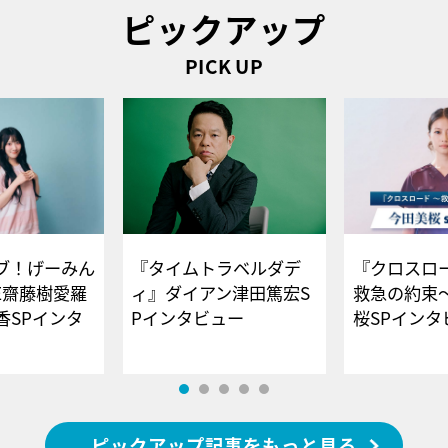
ピックアップ
PICK UP
ブ！げーみん
『タイムトラベルダデ
『クロスロー
E齋藤樹愛羅
ィ』ダイアン津田篤宏S
救急の約束
香SPインタ
Pインタビュー
桜SPイ
ピックアップ記事をもっと見る