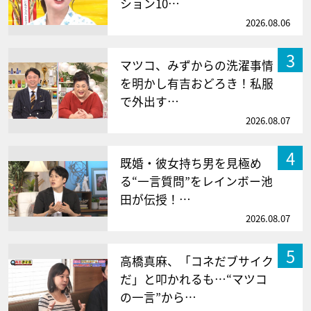
ション10…
2026.08.06
3
マツコ、みずからの洗濯事情
を明かし有吉おどろき！私服
で外出す…
2026.08.07
4
既婚・彼女持ち男を見極め
る“一言質問”をレインボー池
田が伝授！…
2026.08.07
5
高橋真麻、「コネだブサイク
だ」と叩かれるも…“マツコ
の一言”から…