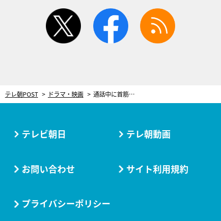
twitter
facebook
rss
テレ朝POST
ドラマ・映画
通話中に首筋キス…“10歳下”正門良規の嫉妬バックハグにときめき急上昇＜ムサシノ輪舞曲＞
テレビ朝日
テレ朝動画
お問い合わせ
サイト利用規約
プライバシーポリシー