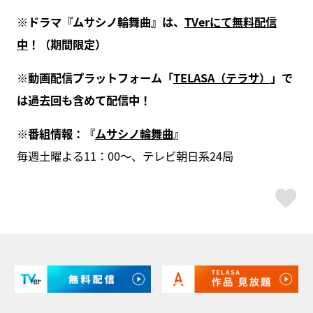
※ドラマ『ムサシノ輪舞曲』は、
TVerにて無料配信
中
！（期間限定）
※動画配信プラットフォーム「
TELASA（テラサ）
」で
は過去回も含めて配信中！
※番組情報：『
ムサシノ輪舞曲
』
毎週土曜よる11：00～、テレビ朝日系24局
ス