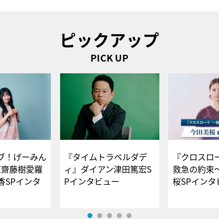
ピックアップ
PICK UP
ブ！げーみん
『タイムトラベルダデ
『クロスロー
E齋藤樹愛羅
ィ』ダイアン津田篤宏S
救急の約束
香SPインタ
Pインタビュー
桜SPイ