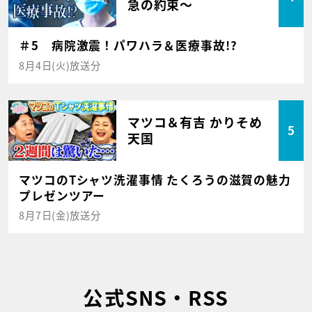
急の約束～
＃5 病院激震！パワハラ＆医療事故!?
8月4日(火)放送分
マツコ＆有吉 かりそめ
5
天国
マツコのTシャツ洗濯事情 たくろうの滋賀の魅力
プレゼンツアー
8月7日(金)放送分
公式SNS・RSS