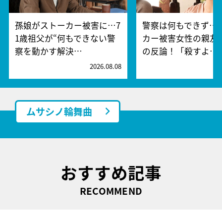
孫娘がストーカー被害に…7
警察は何もできず…
1歳祖父が“何もできない警
カー被害女性の親友
察を動かす解決…
の反論！「殺すよ…
2026.08.08
2
ムサシノ輪舞曲
おすすめ記事
RECOMMEND