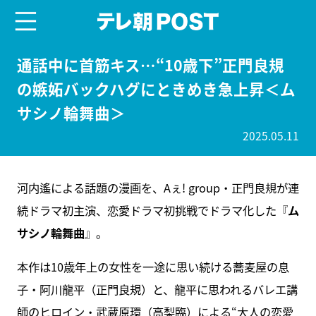
menu
テレ朝POST
通話中に首筋キス…“10歳下”正門良規
の嫉妬バックハグにときめき急上昇＜ム
サシノ輪舞曲＞
2025.05.11
河内遙による話題の漫画を、Aぇ! group・正門良規が連
続ドラマ初主演、恋愛ドラマ初挑戦でドラマ化した『
ム
サシノ輪舞曲
』。
本作は10歳年上の女性を一途に思い続ける蕎麦屋の息
子・阿川龍平（正門良規）と、龍平に思われるバレエ講
師のヒロイン・武蔵原環（高梨臨）による“大人の恋愛