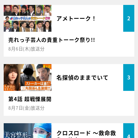
アメトーーク！
2
売れっ子芸人の貴重トーーク祭り!!
8月6日(木)放送分
名探偵のままでいて
3
第4話 超戦慄展開
8月7日(金)放送分
クロスロード ～救命救
4