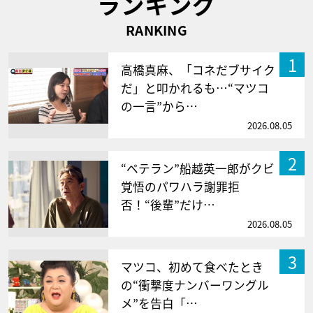
ランキング
RANKING
1
高橋真麻、「コネだブサイク
だ」と叩かれるも…“マツコ
の一言”から…
2026.08.05
2
“ベテラン”船越英一郎がクビ
覚悟のパワハラ謝罪拒
否！“後輩”だけ…
2026.08.05
3
マツコ、初めて食べたとき
の“衝撃度ナンバーワングル
メ”を告白「…