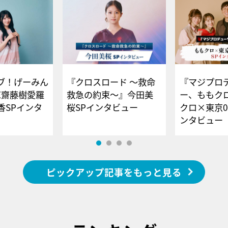
ブ！げーみん
『クロスロード ～救命
『マジプロ
E齋藤樹愛羅
救急の約束～』今田美
ー、ももク
香SPインタ
桜SPインタビュー
クロ×東京0
ンタビュー
ピックアップ記事をもっと見る