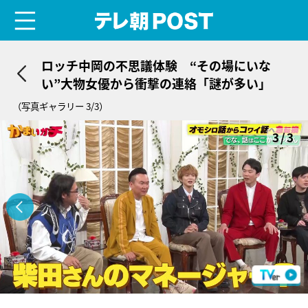
menu
テレ朝POST
ロッチ中岡の不思議体験 “その場にいな
い”大物女優から衝撃の連絡「謎が多い」
（写真ギャラリー 3/3）
3/3