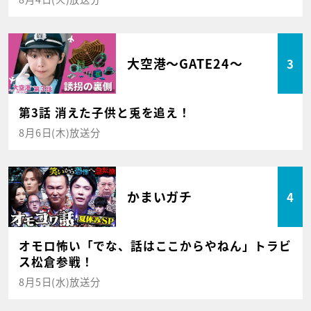
大空港～GATE24～
3
第3話 消えた子供と兎を追え！
8月6日(木)放送分
かまいガチ
4
オモロ怖い「でな、話はここからやねん」トラビ
ス松倉参戦！
8月5日(水)放送分