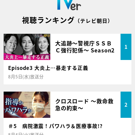
視聴ランキング
（テレビ朝日）
大追跡～警視庁ＳＳＢ
1
Ｃ強行犯係～ Season2
Episode3 大炎上…暴走する正義
8月5日(水)放送分
クロスロード ～救命救
2
急の約束～
＃5 病院激震！パワハラ＆医療事故!?
8月4日(火)放送分