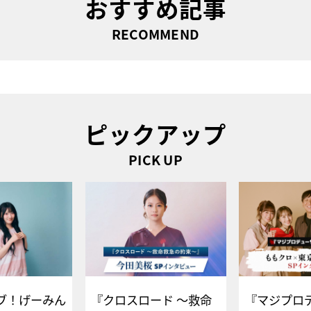
おすすめ記事
RECOMMEND
ピックアップ
PICK UP
ブ！げーみん
『クロスロード ～救命
『マジプロ