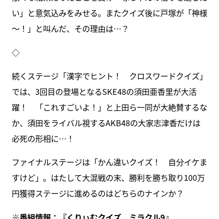
い」と意気込みをみせる。またクイズ後に戸塚が「神様
～！」と叫んだ、その理由は…？
◇
続くステージ「漢字でヒント！ クロスワードクイズ」
では、3回目の登場となるSKE48の須田亜香里が大活
躍！ 「これすごいよ！」と上田ら一同が大絶賛するな
か、須田をライバル視するAKB48の大家志津香だけは
必死の形相に…！
ファイナルステージは「かん違いクイズ！ 自分イケま
すけど」。はたして大混戦の末、勝利を勝ち取り100万
円獲得ステージに進めるのはどちらのナインか？
※番組情報：『
くりぃむクイズ ミラクル9
』