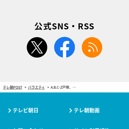
公式SNS・RSS
twitter
facebook
rss
テレ朝POST
バラエティ
A.B.C-Z戸塚、「神様～！」と大絶叫！初の『ミラクル9』で「メンバーの借り返したい」
テレビ朝日
テレ朝動画