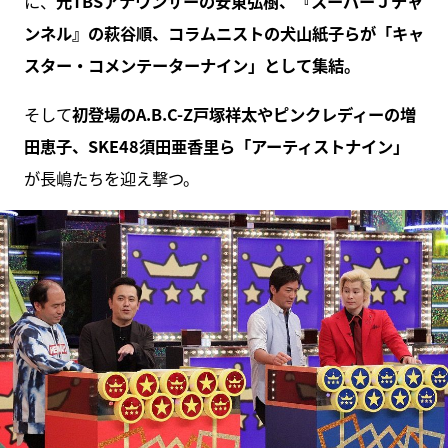
に、
元TBSアナウンサーの安東弘樹、『スーパーＪチャ
ンネル』の萩谷順、コラムニストの犬山紙子らが「キャ
スター・コメンテーターナイン」として集結。
そして
初登場のA.B.C-Z戸塚祥太やピンクレディーの増
田恵子、SKE48須田亜香里ら「アーティストナイン」
が長嶋たちを迎え撃つ。