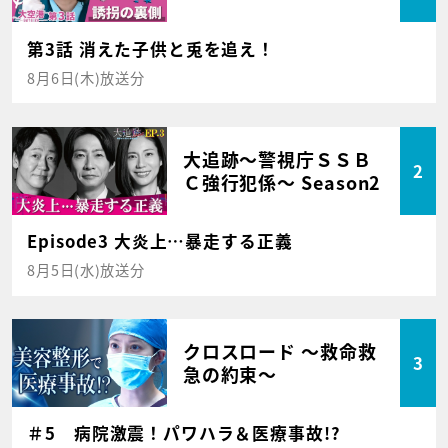
第3話 消えた子供と兎を追え！
8月6日(木)放送分
大追跡～警視庁ＳＳＢ
2
Ｃ強行犯係～ Season2
Episode3 大炎上…暴走する正義
8月5日(水)放送分
クロスロード ～救命救
3
急の約束～
＃5 病院激震！パワハラ＆医療事故!?