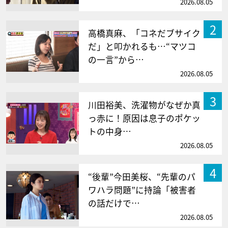
2026.08.05
2
高橋真麻、「コネだブサイク
だ」と叩かれるも…“マツコ
の一言”から…
2026.08.05
3
川田裕美、洗濯物がなぜか真
っ赤に！原因は息子のポケッ
トの中身…
2026.08.05
4
“後輩”今田美桜、“先輩のパ
ワハラ問題”に持論「被害者
の話だけで…
2026.08.05