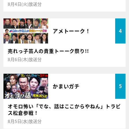
8月4日(火)放送分
アメトーーク！
4
売れっ子芸人の貴重トーーク祭り!!
8月6日(木)放送分
かまいガチ
5
オモロ怖い「でな、話はここからやねん」トラビ
ス松倉参戦！
8月5日(水)放送分