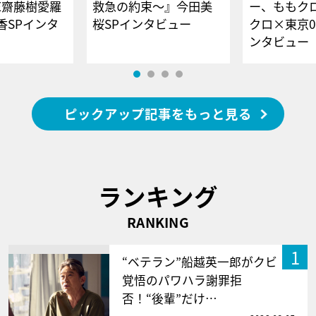
E齋藤樹愛羅
救急の約束～』今田美
ー、ももク
香SPインタ
桜SPインタビュー
クロ×東京0
ンタビュー
ピックアップ記事をもっと見る
ランキング
RANKING
1
“ベテラン”船越英一郎がクビ
覚悟のパワハラ謝罪拒
否！“後輩”だけ…