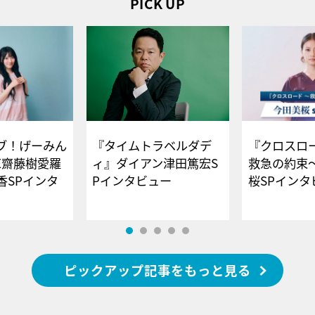
PICK UP
ブ！げーみん
『タイムトラベルダデ
『クロスロー
E齋藤樹愛羅
ィ』ダイアン津田篤宏S
救急の約束
香SPインタ
Pインタビュー
桜SPイ
ピックアップ記事をもっと見る