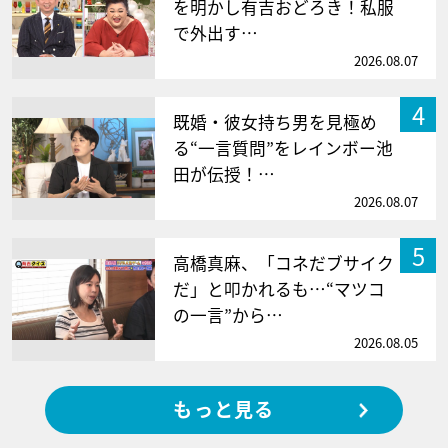
を明かし有吉おどろき！私服
で外出す…
2026.08.07
4
既婚・彼女持ち男を見極め
る“一言質問”をレインボー池
田が伝授！…
2026.08.07
5
高橋真麻、「コネだブサイク
だ」と叩かれるも…“マツコ
の一言”から…
2026.08.05
もっと見る