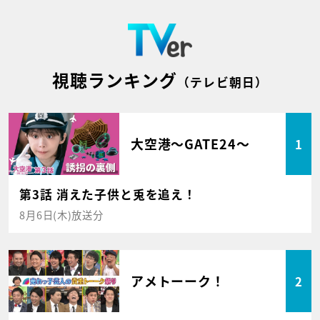
視聴ランキング
（テレビ朝日）
大空港～GATE24～
1
第3話 消えた子供と兎を追え！
8月6日(木)放送分
アメトーーク！
2