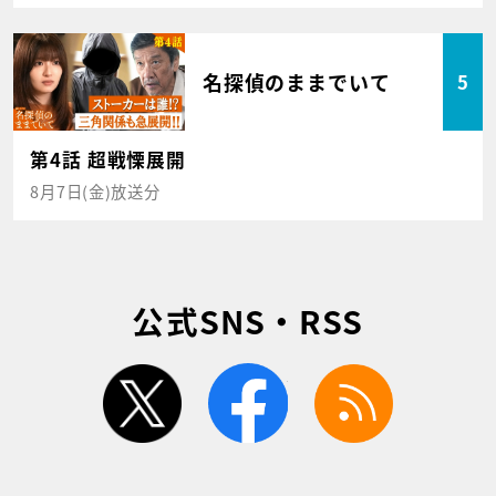
名探偵のままでいて
5
第4話 超戦慄展開
8月7日(金)放送分
公式SNS・RSS
twitter
facebook
rss