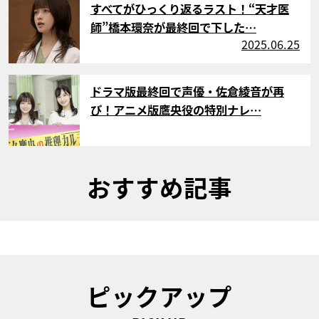
すべてがひっくり返るラスト！“天才医
師”橋本環奈が最終回で下した…
2025.06.25
サムネイル
ドラマ版最終回で声優・佐倉綾音が再
び！アニメ版鷹央役の特別ナレ…
おすすめ記事
ピックアップ