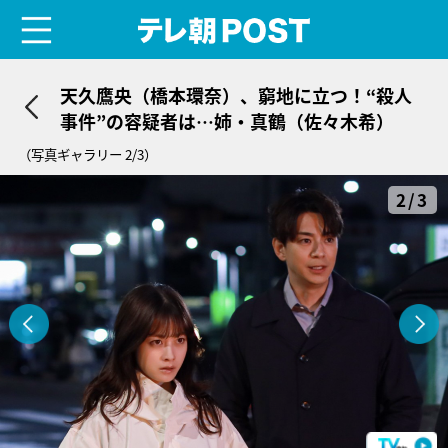
menu
テレ朝POST
天久鷹央（橋本環奈）、窮地に立つ！“殺人
事件”の容疑者は…姉・真鶴（佐々木希）
（写真ギャラリー 2/3）
2/3