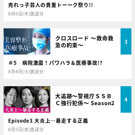
売れっ子芸人の貴重トーーク祭り!!
8月6日(木)放送分
クロスロード ～救命救
3
急の約束～
＃5 病院激震！パワハラ＆医療事故!?
8月4日(火)放送分
大追跡～警視庁ＳＳＢ
4
Ｃ強行犯係～ Season2
Episode3 大炎上…暴走する正義
8月5日(水)放送分