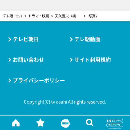
テレ朝POST
ドラマ・映画
天久鷹央（橋本環奈）、窮地に立つ！“殺人事件”の容疑者は…姉・真鶴（佐々木希）
写真2
テレビ朝日
テレ朝動画
お問い合わせ
サイト利用規約
プライバシーポリシー
Copyright(C) tv asahi All rights reserved.