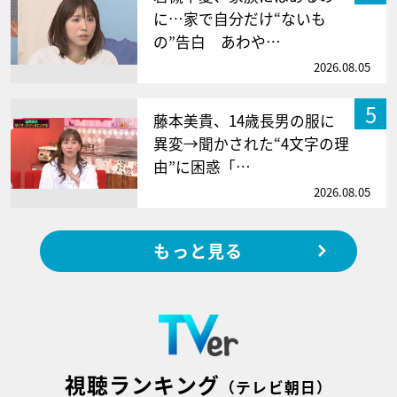
に…家で自分だけ“ないも
の”告白 あわや…
2026.08.05
5
藤本美貴、14歳長男の服に
異変→聞かされた“4文字の理
由”に困惑「…
2026.08.05
もっと見る
視聴ランキング
（テレビ朝日）