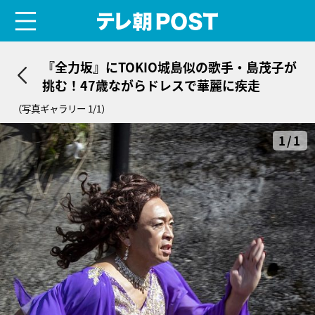
menu
テレ朝POST
『全力坂』にTOKIO城島似の歌手・島茂子が
挑む！47歳ながらドレスで華麗に疾走
（写真ギャラリー 1/1）
1/1