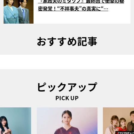
『家政夫のミタゾノ』最終回で衝撃の秘
密発覚！“不祥事夫”の真実に“…
おすすめ記事
ピックアップ
PICK UP