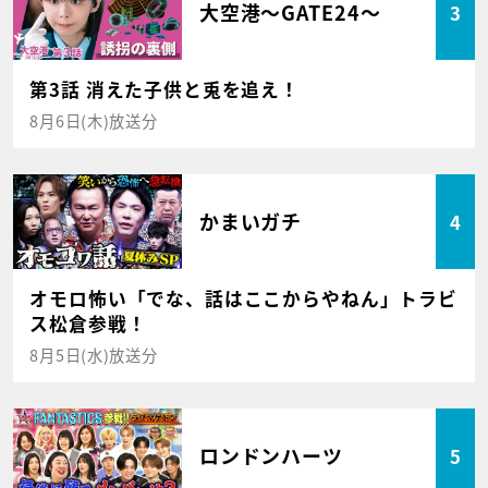
大空港～GATE24～
3
第3話 消えた子供と兎を追え！
8月6日(木)放送分
かまいガチ
4
オモロ怖い「でな、話はここからやねん」トラビ
ス松倉参戦！
8月5日(水)放送分
ロンドンハーツ
5