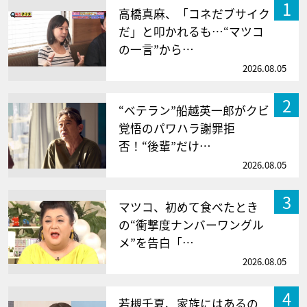
1
高橋真麻、「コネだブサイク
だ」と叩かれるも…“マツコ
の一言”から…
2026.08.05
2
“ベテラン”船越英一郎がクビ
覚悟のパワハラ謝罪拒
否！“後輩”だけ…
2026.08.05
3
マツコ、初めて食べたとき
の“衝撃度ナンバーワングル
メ”を告白「…
2026.08.05
4
若槻千夏、家族にはあるの