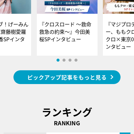
ブ！げーみん
『クロスロード ～救命
『マジプロ
E齋藤樹愛羅
救急の約束～』今田美
ー、ももク
香SPインタ
桜SPインタビュー
クロ×東京0
ンタビュー
ピックアップ記事をもっと見る
ランキング
RANKING