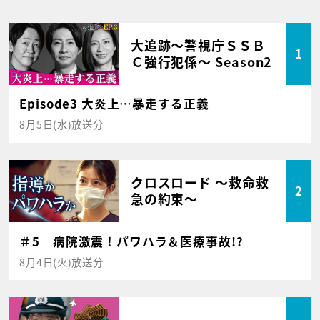
大追跡～警視庁ＳＳＢ
1
Ｃ強行犯係～ Season2
Episode3 大炎上…暴走する正義
8月5日(水)放送分
クロスロード ～救命救
2
急の約束～
＃5 病院激震！パワハラ＆医療事故!?
8月4日(火)放送分