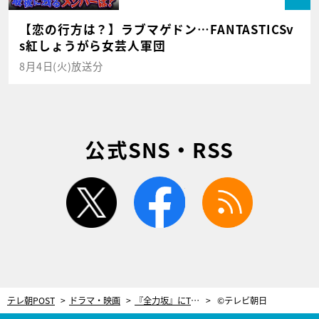
【恋の行方は？】ラブマゲドン…FANTASTICSv
s紅しょうがら女芸人軍団
8月4日(火)放送分
公式SNS・RSS
twitter
facebook
rss
テレ朝POST
ドラマ・映画
『全力坂』にTOKIO城島似の歌手・島茂子が挑む！47歳ながらドレスで華麗に疾走
©テレビ朝日