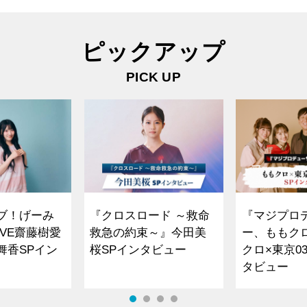
ピックアップ
PICK UP
ブ！げーみ
『クロスロード ～救命
『マジプロ
VE齋藤樹愛
救急の約束～』今田美
ー、ももク
舞香SPイン
桜SPインタビュー
クロ×東京0
タビュー