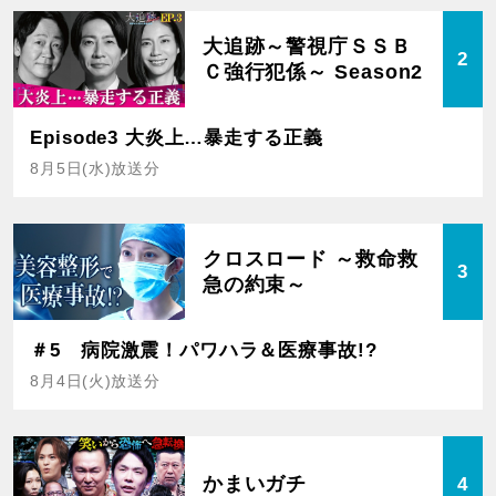
大追跡～警視庁ＳＳＢ
2
Ｃ強行犯係～ Season2
Episode3 大炎上…暴走する正義
8月5日(水)放送分
クロスロード ～救命救
3
急の約束～
＃5 病院激震！パワハラ＆医療事故!?
8月4日(火)放送分
かまいガチ
4