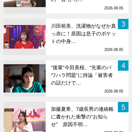
2026.08.05
3
川田裕美、洗濯物がなぜか真
っ赤に！原因は息子のポケッ
トの中身…
2026.08.05
4
“後輩”今田美桜、“先輩のパ
ワハラ問題”に持論「被害者
の話だけで…
2026.08.05
5
加藤夏希、7歳長男の連絡帳
に書かれた衝撃の“お知ら
せ” 原因不明…