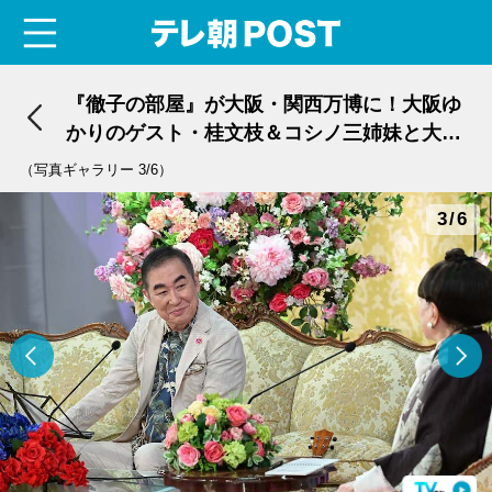
menu
テレ朝POST
『徹子の部屋』が大阪・関西万博に！大阪ゆ
かりのゲスト・桂文枝＆コシノ三姉妹と大盛
り上がり
（写真ギャラリー 3/6）
3/6