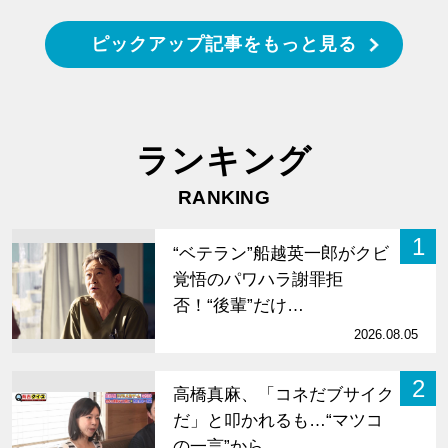
ピックアップ記事をもっと見る
ランキング
RANKING
1
“ベテラン”船越英一郎がクビ
覚悟のパワハラ謝罪拒
否！“後輩”だけ…
2026.08.05
2
高橋真麻、「コネだブサイク
だ」と叩かれるも…“マツコ
の一言”から…