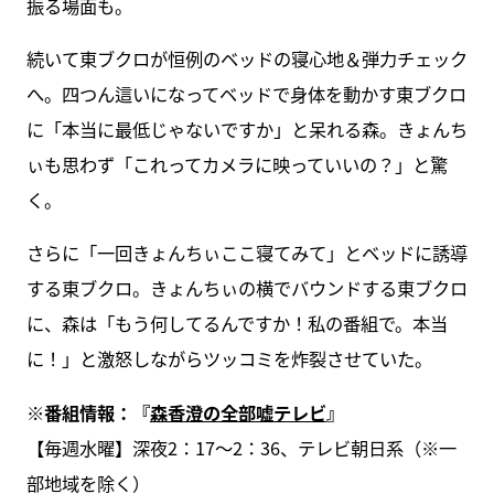
振る場面も。
続いて東ブクロが恒例のベッドの寝心地＆弾力チェック
へ。四つん這いになってベッドで身体を動かす東ブクロ
に「本当に最低じゃないですか」と呆れる森。きょんち
ぃも思わず「これってカメラに映っていいの？」と驚
く。
さらに「一回きょんちぃここ寝てみて」とベッドに誘導
する東ブクロ。きょんちぃの横でバウンドする東ブクロ
に、森は「もう何してるんですか！私の番組で。本当
に！」と激怒しながらツッコミを炸裂させていた。
※番組情報：『
森香澄の全部嘘テレビ
』
【毎週水曜】深夜2：17～2：36、テレビ朝日系（※一
部地域を除く）