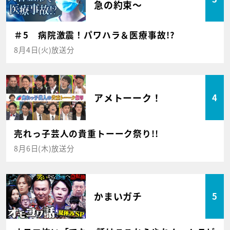
急の約束～
＃5 病院激震！パワハラ＆医療事故!?
8月4日(火)放送分
アメトーーク！
4
売れっ子芸人の貴重トーーク祭り!!
8月6日(木)放送分
かまいガチ
5