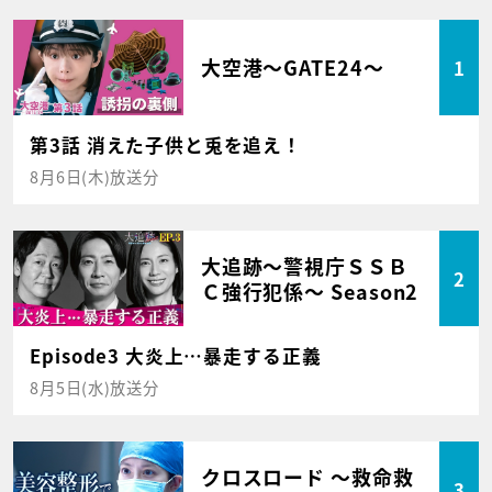
大空港～GATE24～
1
第3話 消えた子供と兎を追え！
8月6日(木)放送分
大追跡～警視庁ＳＳＢ
2
Ｃ強行犯係～ Season2
Episode3 大炎上…暴走する正義
8月5日(水)放送分
クロスロード ～救命救
3