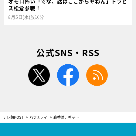
オモロ怖い「でな、話はここからやねん」トラビ
ス松倉参戦！
8月5日(水)放送分
公式SNS・RSS
twitter
facebook
rss
テレ朝POST
バラエティ
森香澄、ギャルのベッドで大暴れの人気芸人にブチギレ「何してるんですか！私の番組で！」