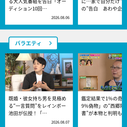
る大人気番組を告白「オー
に…家で自分だけ“
ディション10回…
の”告白 あわや企…
2026.08.06
2
バラエティ
既婚・彼女持ち男を見極め
鑑定結果で1％の奇跡
る“一言質問”をレインボー
9％偽物」の“西郷隆
池田が伝授！「…
書”が本物と判明も…
2026.08.07
2