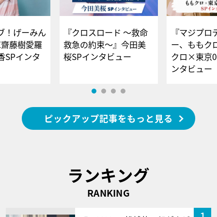
ブ！げーみん
『クロスロード ～救命
『マジプロ
E齋藤樹愛羅
救急の約束～』今田美
ー、ももク
香SPインタ
桜SPインタビュー
クロ×東京0
ンタビュー
ピックアップ記事をもっと見る
ランキング
RANKING
1