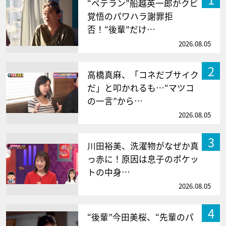
“ベテラン”船越英一郎がクビ
覚悟のパワハラ謝罪拒
否！“後輩”だけ…
2026.08.05
2
高橋真麻、「コネだブサイク
だ」と叩かれるも…“マツコ
の一言”から…
2026.08.05
3
川田裕美、洗濯物がなぜか真
っ赤に！原因は息子のポケッ
トの中身…
2026.08.05
4
“後輩”今田美桜、“先輩のパ