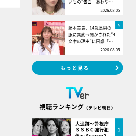
いもの”告白 あわや…
2026.08.05
5
藤本美貴、14歳長男の
服に異変→聞かされた“4
文字の理由”に困惑「…
2026.08.05
もっと見る
視聴ランキング
（テレビ朝日）
大追跡～警視庁
ＳＳＢＣ強行犯
1
係～ Season2