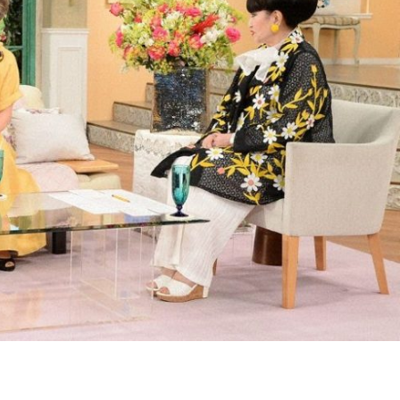
『アイ＝ラブ！げーみん
E齋藤樹愛羅＆佐々木舞
ビュー