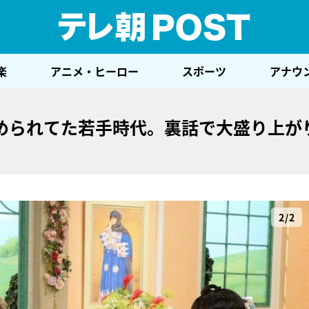
テレ
楽
アニメ・ヒーロー
スポーツ
アナウ
められてた若手時代。裏話で大盛り上が
2/2