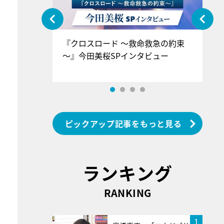
ぐ』＝LOV
『クロスロード ～救命救急の約束
『
香SPインタ
～』今田美桜SPインタビュー
ロ
ン
ピックアップ記事をもっと見る
ランキング
RANKING
1