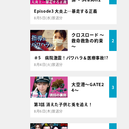
Episode3 大炎上…暴走する正義
8月5日(水)放送分
クロスロード ～
救命救急の約束
2
～
＃5 病院激震！パワハラ＆医療事故!?
8月4日(火)放送分
大空港～GATE2
3
4～
第3話 消えた子供と兎を追え！
8月6日(木)放送分