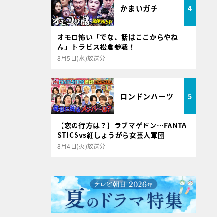
かまいガチ
4
オモロ怖い「でな、話はここからやね
ん」トラビス松倉参戦！
8月5日(水)放送分
ロンドンハーツ
5
【恋の行方は？】ラブマゲドン…FANTA
STICSvs紅しょうがら女芸人軍団
8月4日(火)放送分