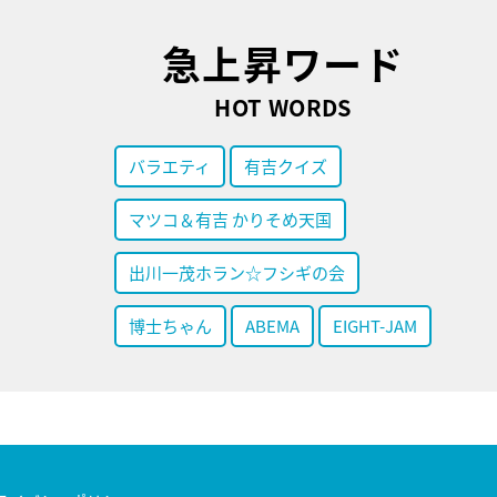
急上昇ワード
HOT WORDS
バラエティ
有吉クイズ
マツコ＆有吉 かりそめ天国
出川一茂ホラン☆フシギの会
博士ちゃん
ABEMA
EIGHT-JAM