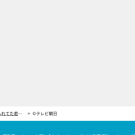
和田アキ子、先輩歌手からイジめられてた若手時代。裏話で大盛り上がり
©テレビ朝日