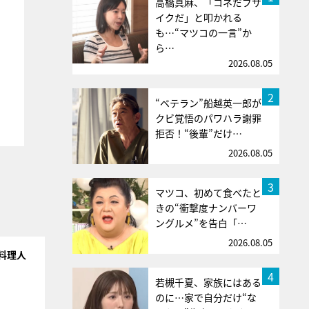
高橋真麻、「コネだブサ
イクだ」と叩かれる
も…“マツコの一言”か
ら…
2026.08.05
2
“ベテラン”船越英一郎が
クビ覚悟のパワハラ謝罪
拒否！“後輩”だけ…
2026.08.05
3
マツコ、初めて食べたと
きの“衝撃度ナンバーワ
ングルメ”を告白「…
2026.08.05
料理人
4
若槻千夏、家族にはある
のに…家で自分だけ“な