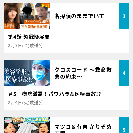
名探偵のままでいて
3
第4話 超戦慄展開
8月7日(金)放送分
クロスロード ～救命救
4
急の約束～
＃5 病院激震！パワハラ＆医療事故!?
8月4日(火)放送分
マツコ＆有吉 かりそめ
5