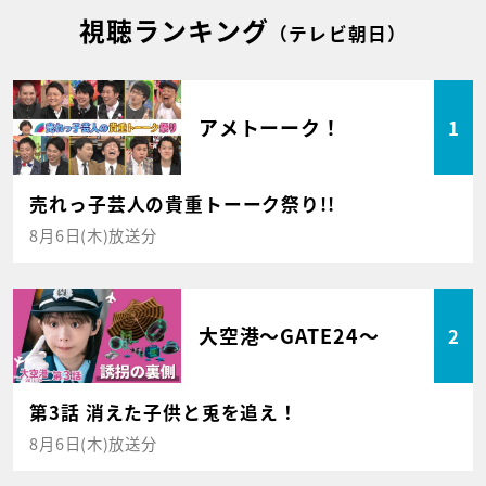
視聴ランキング
（テレビ朝日）
アメトーーク！
1
売れっ子芸人の貴重トーーク祭り!!
8月6日(木)放送分
大空港～GATE24～
2
第3話 消えた子供と兎を追え！
8月6日(木)放送分