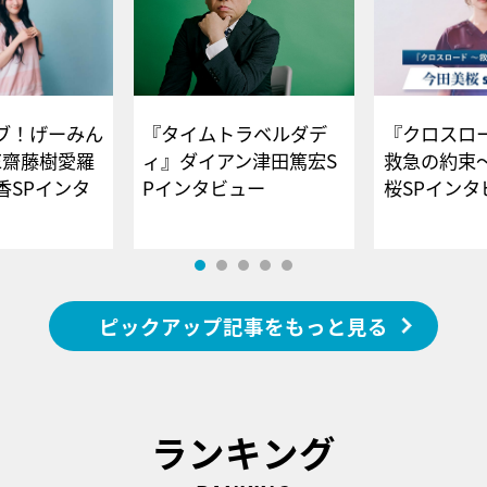
ブ！げーみん
『タイムトラベルダデ
『クロスロー
E齋藤樹愛羅
ィ』ダイアン津田篤宏S
救急の約束
香SPインタ
Pインタビュー
桜SPイ
ピックアップ記事をもっと見る
ランキング