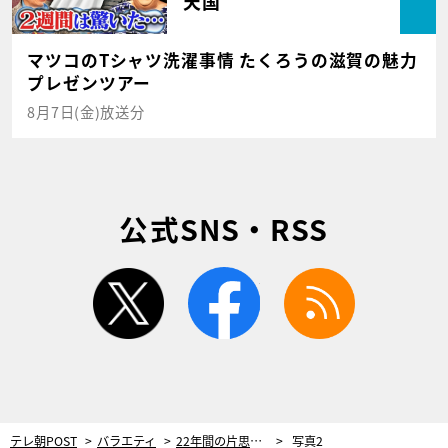
天国
マツコのTシャツ洗濯事情 たくろうの滋賀の魅力
プレゼンツアー
8月7日(金)放送分
公式SNS・RSS
twitter
facebook
rss
テレ朝POST
バラエティ
22年間の片思いが成就！“イケメン幕の内”な夫の存在に妻の両親も驚き「実在の人物なの!?」
写真2