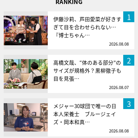
RANKING
1
伊藤沙莉、芦田愛菜が好きす
ぎて目を合わせられない…
『博士ちゃん…
2026.08.08
2
高橋文哉、“体のある部分”の
サイズが規格外？黒柳徹子も
目を見張…
2026.08.07
3
メジャー30球団で唯一の日
本人栄養士 ブルージェイ
ズ・岡本和真…
2026.08.08