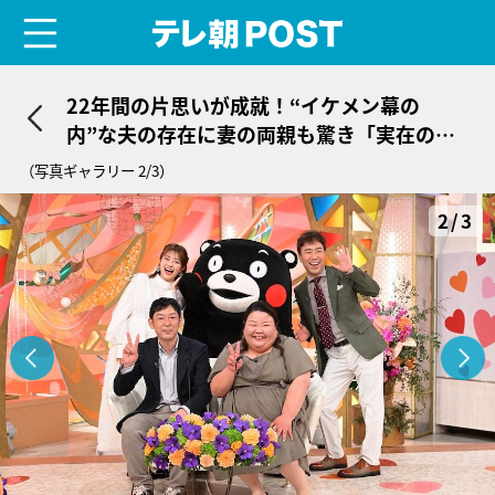
menu
テレ朝POST
22年間の片思いが成就！“イケメン幕の
内”な夫の存在に妻の両親も驚き「実在の人
物なの!?」
（写真ギャラリー 2/3）
2/3