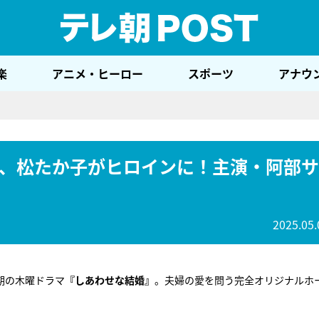
テレ
楽
アニメ・ヒーロー
スポーツ
アナウ
、松たか子がヒロインに！主演・阿部サ
2025.05.
期の木曜ドラマ
『しあわせな結婚』
。夫婦の愛を問う完全オリジナルホ