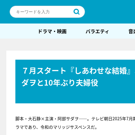
ドラマ・映画
バラエティ
音
７月スタート『しあわせな結婚』
ダヲと10年ぶり夫婦役
脚本・大石静×主演・阿部サダヲ――。テレビ朝日2025年7月
ラマであり、令和のマリッジサスペンスだ。