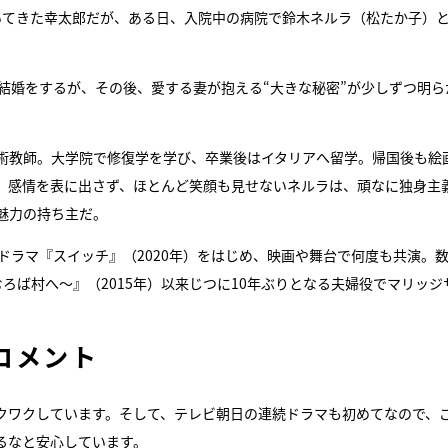
いてきた幸太郎だが、ある日、入院中の病院で鈴木ネルラ（松たか子）
撃結婚をするが、その後、愛する妻が抱える“大きな秘密”が少しずつ明ら
術教師。大学院で修復学を学び、卒業後はイタリアへ留学。帰国後も絵
。感情を表に出さず、ほとんど笑顔も見せないネルラは、頑なに独身主
魅力の持ち主だ。
ドラマ『スイッチ』（2020年）をはじめ、映画や舞台で何度も共演。
ろば村へ～』（2015年）以来じつに10年ぶりとなる夫婦役でマリッジ
コメント
クワクしています。そして、テレビ朝日の連続ドラマも初めてなので、
るなと安心しています。