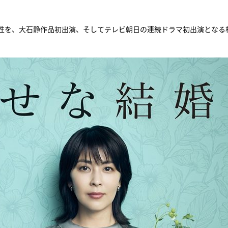
『アイ＝ラブ！げーみん
性を、大石静作品初出演、そしてテレビ朝日の連続ドラマ初出演となる
E齋藤樹愛羅＆佐々木舞
ビュー