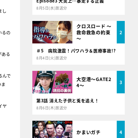
Episode3 大炎上…暴走する正義
8月5日(水)放送分
まし
クロスロード ～
救命救急の約束
2
いるの
～
＃5 病院激震！パワハラ＆医療事故!?
がある
8月4日(火)放送分
るんで
大空港～GATE2
3
いま
4～
第3話 消えた子供と兎を追え！
イヤ
8月6日(木)放送分
かまいガチ
4
。