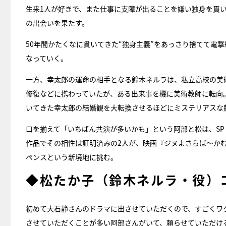
生来1人が好きで、また仕事に支障が出ることを嫌い独身を貫
の出会いを果たす。
50年間かたくなに貫いてきた“独身主義”をあっさり捨てて電
なっていく。
一方、幸太郎の運命の相手となる鈴木ネルラは、私立高校の美
修復などに携わっていたが、ある出来事を機に美術教師に転向
いてきた幸太郎の結婚観を大転換させるほどにミステリアスな
口を揃えて「いちばん共演が多いかも」という阿部と松は、SP
作品でその相性は証明済みの2人が、映画『ジヌよさらば～かむ
ペンスという新境地に挑む。
◆松たか子（鈴木ネルラ・役）
初めて大石静さんのドラマに出させていただくので、すごくワ
させていただくことが多い阿部さんがいて、頼らせていただけ