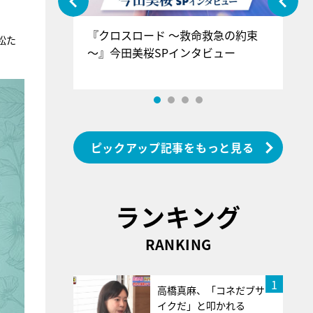
ぐ』＝LOV
『クロスロード ～救命救急の約束
『
松た
香SPインタ
～』今田美桜SPインタビュー
ロ
ン
ピックアップ記事をもっと見る
ランキング
RANKING
1
高橋真麻、「コネだブサ
イクだ」と叩かれる