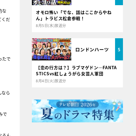
的な
オモロ怖い「でな、話はここからやね
ん」トラビス松倉参戦！
てくだ
8月5日(水)放送分
ロンドンハーツ
5
ったで
【恋の行方は？】ラブマゲドン…FANTA
STICSvs紅しょうがら女芸人軍団
8月4日(火)放送分
んなら
みで
なるん