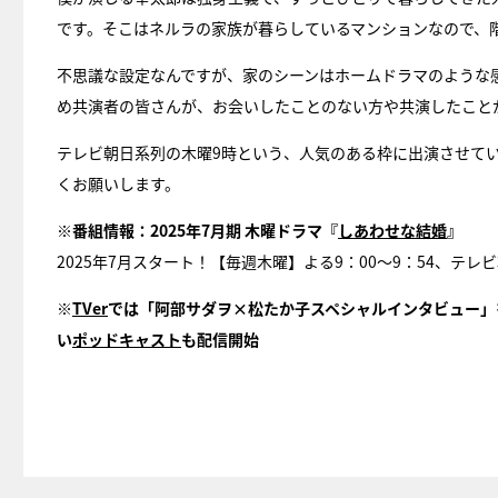
です。そこはネルラの家族が暮らしているマンションなので、
不思議な設定なんですが、家のシーンはホームドラマのような
め共演者の皆さんが、お会いしたことのない方や共演したこと
テレビ朝日系列の木曜9時という、人気のある枠に出演させて
くお願いします。
※番組情報：2025年7月期 木曜ドラマ『
しあわせな結婚
』
2025年7月スタート！【毎週木曜】よる9：00～9：54、テレビ
※
TVer
では「阿部サダヲ×松たか子スペシャルインタビュー」
い
ポッドキャスト
も配信開始