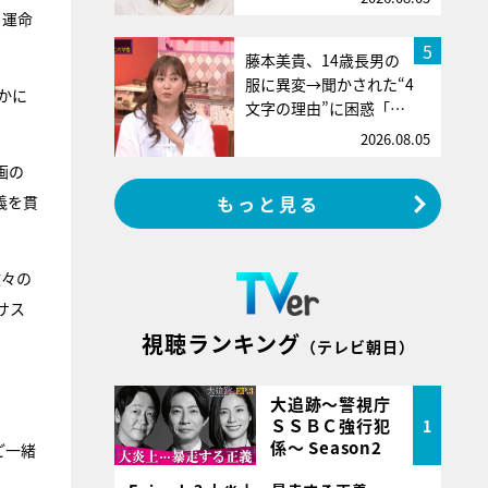
と運命
5
藤本美貴、14歳長男の
服に異変→聞かされた“4
かに
文字の理由”に困惑「…
2026.08.05
画の
義を貫
もっと見る
数々の
サス
視聴ランキング
（テレビ朝日）
大追跡～警視庁
ＳＳＢＣ強行犯
1
係～ Season2
ご一緒