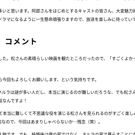
多いと思います。阿部さんをはじめとするキャストの皆さん、大変魅力
ドラマになるように一生懸命頑張りますので、放送を楽しみに待ってい
）コメント
した。松さんの素晴らしい映画を観たところだったので、「すごくよか
ら今回もよろしくお願いします、という気持ちです。
ネルラは謎が多い人だし、本当に演じるのが難しいだろうな、でも松さ
役なんですよ！
て本当に難しくて不思議な役を演じる松さんを見られるのがすごく楽し
口なので、今回はあまりしゃべらないか…残念（笑）。
人物です。でも、結婚後は僕の家ではなく、ネルラの家で暮らすことに