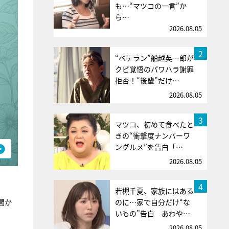
も…“マツコの一言”か
ら…
2026.08.05
2
“ベテラン”船越英一郎が
クビ覚悟のパワハラ謝罪
拒否！“後輩”だけ…
2026.08.05
3
マツコ、初めて食べたと
きの“衝撃度ナンバーワ
ングルメ”を告白「…
2026.08.05
4
若槻千夏、家族にはある
間か
のに…家で自分だけ“な
いもの”告白 あわや…
2026.08.05