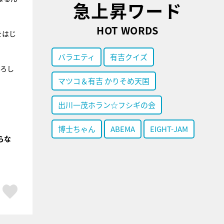
急上昇ワード
HOT WORDS
をはじ
バラエティ
有吉クイズ
よろし
マツコ＆有吉 かりそめ天国
出川一茂ホラン☆フシギの会
博士ちゃん
ABEMA
EIGHT-JAM
らな
ア
はてブ
スキボタン