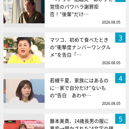
覚悟のパワハラ謝罪拒
否！“後輩”だけ…
2026.08.05
3
マツコ、初めて食べたとき
の“衝撃度ナンバーワングル
メ”を告白「…
2026.08.05
4
若槻千夏、家族にはあるの
に…家で自分だけ“ないも
の”告白 あわや…
2026.08.05
5
藤本美貴、14歳長男の服に
異変→聞かされた“4文字の理