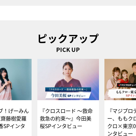
ピックアップ
PICK UP
ブ！げーみん
『クロスロード ～救命
『マジプロ
E齋藤樹愛羅
救急の約束～』今田美
ー、ももク
香SPインタ
桜SPインタビュー
クロ×東京0
ンタビュー