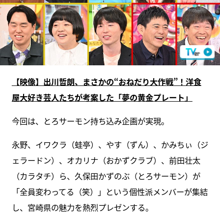
【映像】出川哲朗、まさかの“おねだり大作戦”！洋食
屋大好き芸人たちが考案した「夢の黄金プレート」
今回は、とろサーモン持ち込み企画が実現。
永野、イワクラ（蛙亭）、やす（ずん）、かみちぃ（ジ
ェラードン）、オカリナ（おかずクラブ）、前田壮太
（カラタチ）ら、久保田かずのぶ（とろサーモン）が
「全員変わってる（笑）」という個性派メンバーが集結
し、宮崎県の魅力を熱烈プレゼンする。