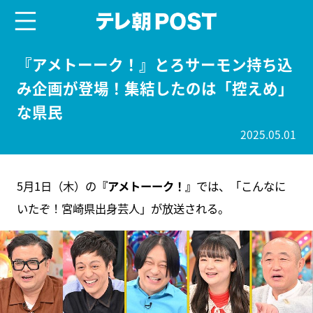
menu
テレ朝POST
『アメトーーク！』とろサーモン持ち込
み企画が登場！集結したのは「控えめ」
な県民
2025.05.01
5月1日（木）の
『アメトーーク！』
では、「こんなに
いたぞ！宮崎県出身芸人」が放送される。