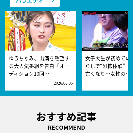
バラエティ
ゆうちゃみ、出演を熱望す
女子大生が初めての
る大人気番組を告白「オー
らしで“恐怖体験” 
ディション10回…
亡くなり…女性の…
2026.08.06
2
おすすめ記事
RECOMMEND