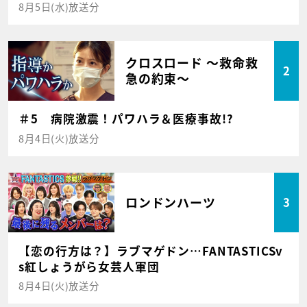
8月5日(水)放送分
クロスロード ～救命救
2
急の約束～
＃5 病院激震！パワハラ＆医療事故!?
8月4日(火)放送分
ロンドンハーツ
3
【恋の行方は？】ラブマゲドン…FANTASTICSv
s紅しょうがら女芸人軍団
8月4日(火)放送分