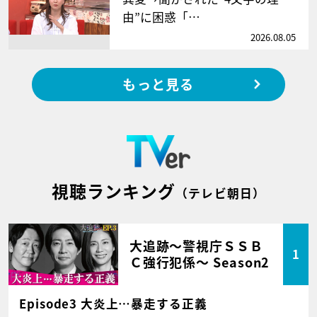
由”に困惑「…
2026.08.05
もっと見る
視聴ランキング
（テレビ朝日）
大追跡～警視庁ＳＳＢ
1
Ｃ強行犯係～ Season2
Episode3 大炎上…暴走する正義