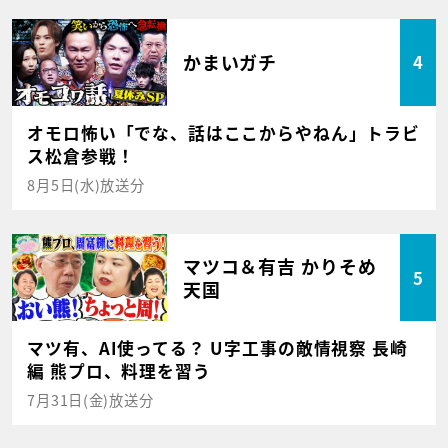
かまいガチ
4
オモロ怖い「でな、話はここからやねん」トラビ
ス松倉参戦！
8月5日(水)放送分
マツコ＆有吉 かりそめ
5
天国
マツ有、AI使ってる？ U字工事の敵情視察 長崎
編 熊プロ、料理を習う
7月31日(金)放送分