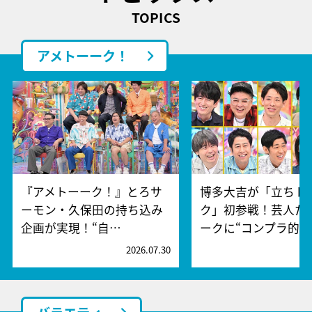
TOPICS
アメトーーク！
『アメトーーク！』とろサ
博多大吉が「立ちト
ーモン・久保田の持ち込み
ク」初参戦！芸人た
企画が実現！“自…
ークに“コンプラ的…
2026.07.30
2