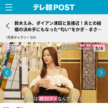
menu
テレ朝POST
鈴木えみ、ダイアン津田と急接近！夫との結
婚の決め手にもなった“匂い”をかぎ…まさか
の展開
（写真ギャラリー 5/6）
5/6