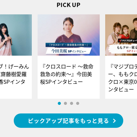
PICK UP
ブ！げーみん
『クロスロード ～救命
『マジプロ
E齋藤樹愛羅
救急の約束～』今田美
ー、ももク
香SPインタ
桜SPインタビュー
クロ×東京0
ンタビュー
ピックアップ記事をもっと見る