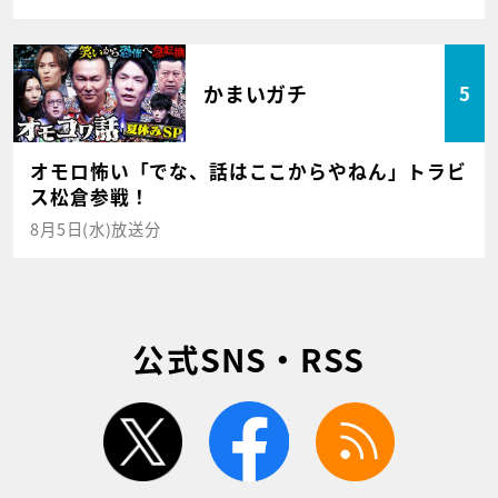
かまいガチ
5
オモロ怖い「でな、話はここからやねん」トラビ
ス松倉参戦！
8月5日(水)放送分
公式SNS・RSS
twitter
facebook
rss