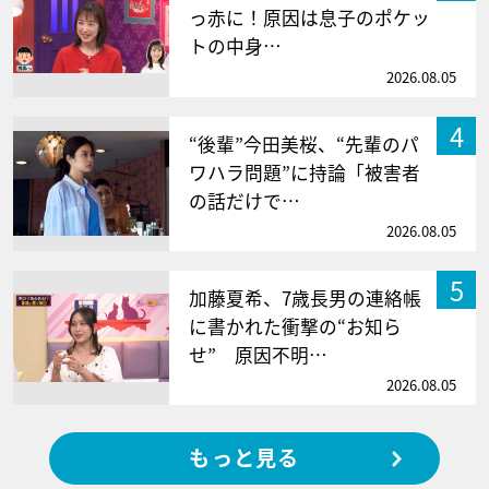
っ赤に！原因は息子のポケッ
トの中身…
2026.08.05
4
“後輩”今田美桜、“先輩のパ
ワハラ問題”に持論「被害者
の話だけで…
2026.08.05
5
加藤夏希、7歳長男の連絡帳
に書かれた衝撃の“お知ら
せ” 原因不明…
2026.08.05
もっと見る