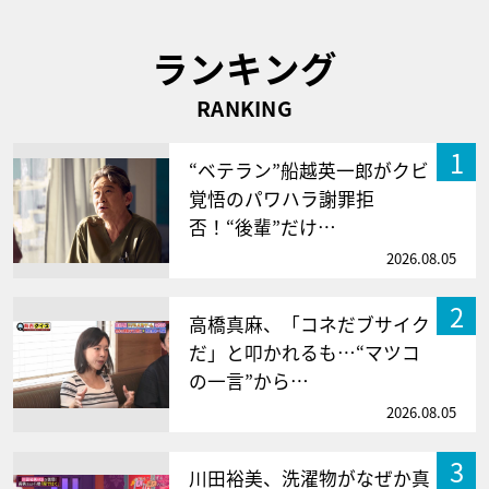
ランキング
RANKING
1
“ベテラン”船越英一郎がクビ
覚悟のパワハラ謝罪拒
否！“後輩”だけ…
2026.08.05
2
高橋真麻、「コネだブサイク
だ」と叩かれるも…“マツコ
の一言”から…
2026.08.05
3
川田裕美、洗濯物がなぜか真