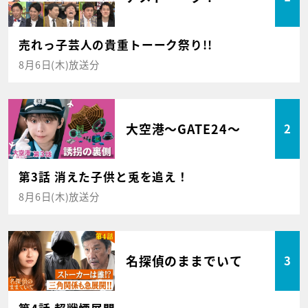
売れっ子芸人の貴重トーーク祭り!!
8月6日(木)放送分
大空港～GATE24～
2
第3話 消えた子供と兎を追え！
8月6日(木)放送分
名探偵のままでいて
3