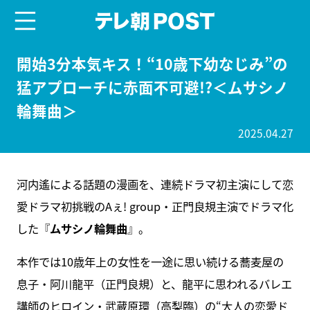
menu
テレ朝POST
開始3分本気キス！“10歳下幼なじみ”の
猛アプローチに赤面不可避!?＜ムサシノ
輪舞曲＞
2025.04.27
河内遙による話題の漫画を、連続ドラマ初主演にして恋
愛ドラマ初挑戦のAぇ! group・正門良規主演でドラマ化
した『
ムサシノ輪舞曲
』。
本作では10歳年上の女性を一途に思い続ける蕎麦屋の
息子・阿川龍平（正門良規）と、龍平に思われるバレエ
講師のヒロイン・武蔵原環（高梨臨）の“大人の恋愛ド