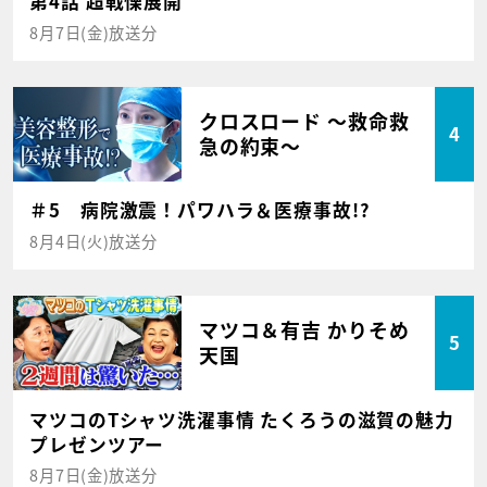
第4話 超戦慄展開
8月7日(金)放送分
クロスロード ～救命救
4
急の約束～
＃5 病院激震！パワハラ＆医療事故!?
8月4日(火)放送分
マツコ＆有吉 かりそめ
5
天国
マツコのTシャツ洗濯事情 たくろうの滋賀の魅力
プレゼンツアー
8月7日(金)放送分