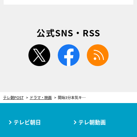
公式SNS・RSS
twitter
facebook
rss
テレ朝POST
ドラマ・映画
開始3分本気キス！“10歳下幼なじみ”の猛アプローチに赤面不可避!?＜ムサシノ輪舞曲＞
テレビ朝日
テレ朝動画