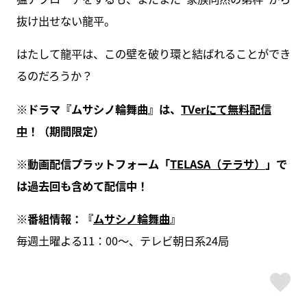
抜け出せない龍平。
はたして龍平は、この壁を破り環と結ばれることができ
るのだろうか？
※ドラマ『ムサシノ輪舞曲』は、
TVerにて無料配信
中
！（期間限定）
※動画配信プラットフォーム「
TELASA（テラサ）
」で
は過去回も含めて配信中！
※番組情報：『
ムサシノ輪舞曲
』
毎週土曜よる11：00～、テレビ朝日系24局
ス