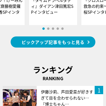
ブ！げーみん
『タイムトラベルダデ
『クロスロー
E齋藤樹愛羅
ィ』ダイアン津田篤宏S
救急の約束
香SPインタ
Pインタビュー
桜SPイ
ピックアップ記事をもっと見る
ランキング
RANKING
1
伊藤沙莉、芦田愛菜が好きす
ぎて目を合わせられない…
『博士ちゃん…