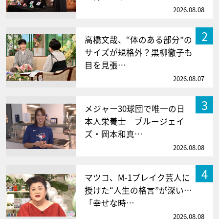
2026.08.08
2
高橋文哉、“体のある部分”の
サイズが規格外？黒柳徹子も
目を見張…
2026.08.07
3
メジャー30球団で唯一の日
本人栄養士 ブルージェイ
ズ・岡本和真…
2026.08.08
4
マツコ、M-1ブレイク芸人に
授けた“人生の格言”が深い…
「幸せな時…
2026.08.08