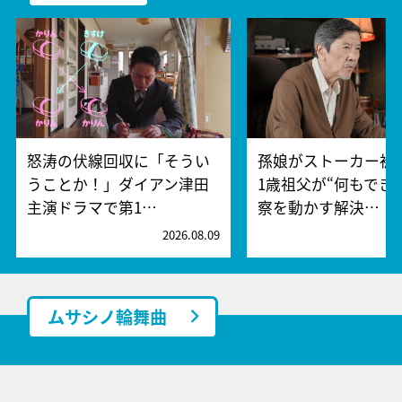
怒涛の伏線回収に「そうい
孫娘がストーカー被
うことか！」ダイアン津田
1歳祖父が“何もでき
主演ドラマで第1…
察を動かす解決…
2026.08.09
2
ムサシノ輪舞曲