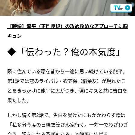
【映像】龍平（正門良規）の攻め攻めなアプローチに胸
キュン
◆「伝わった？俺の本気度」
隣に住んでいる環を昔から一途に思い続けている龍平。
第1話では恋のライバル・衣笠保（稲葉友）が現れたこ
とをきっかけに龍平に火がつき、環にキスと共に告白を
果たした。
しかし続く第2話で、告白を受けたにもかかわらず環は
「私多分今度の日曜衣笠さん家行く。一対一でわざわざ
会う。好きになる予感もある」と龍平に告げる。