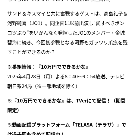
サンド＆キスマイと共に奮戦するゲストは、高島礼子＆
河野純喜（JO1）。同企画に以前出演し“愛すべきポン
コツぶり”をいかんなく発揮したJO1のメンバー・金城
碧海に続き、今回初参戦となる河野もガッツリ爪痕を残
すことができるのか？
※番組情報：『
10万円でできるかな
』
2025年4月28日（月）よる8：40～9：54放送、テレビ
朝日系24局（※一部地域を除く）
※『10万円でできるかな』は、
TVerにて配信
！（期間
限定）
※動画配信プラットフォーム「
TELASA（テラサ）
」で
は過去回も含めて配信中！