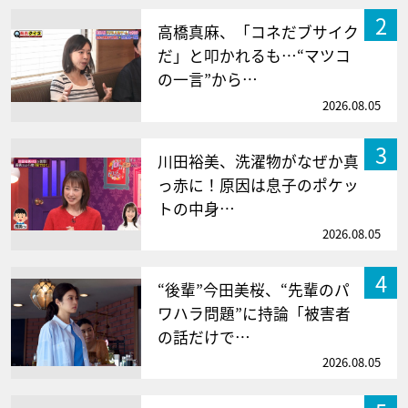
2
高橋真麻、「コネだブサイク
だ」と叩かれるも…“マツコ
の一言”から…
2026.08.05
3
川田裕美、洗濯物がなぜか真
っ赤に！原因は息子のポケッ
トの中身…
2026.08.05
4
“後輩”今田美桜、“先輩のパ
ワハラ問題”に持論「被害者
の話だけで…
2026.08.05