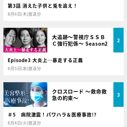
第3話 消えた子供と兎を追え！
8月6日(木)放送分
大追跡～警視庁ＳＳＢ
2
Ｃ強行犯係～ Season2
Episode3 大炎上…暴走する正義
8月5日(水)放送分
クロスロード ～救命救
3
急の約束～
＃5 病院激震！パワハラ＆医療事故!?
8月4日(火)放送分