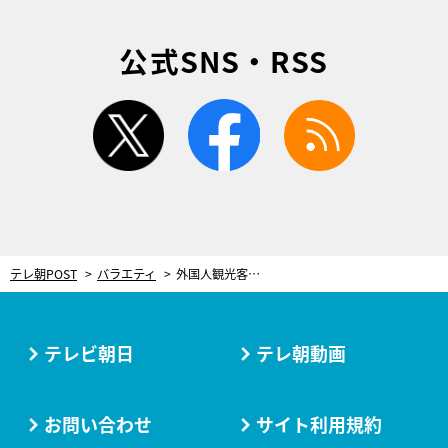
公式SNS・RSS
twitter
facebook
rss
テレ朝POST
バラエティ
外国人観光客が「日本でこの春やりたいこと」 100回以上来日の “鬼リピ” 猛者も！＜10万円でできるかな＞
テレビ朝日
テレ朝動画
お問い合わせ
サイト利用規約