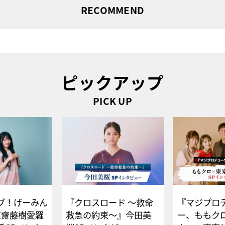
RECOMMEND
ピックアップ
PICK UP
ブ！げーみん
『クロスロード ～救命
『マジプロ
E齋藤樹愛羅
救急の約束～』今田美
ー、ももク