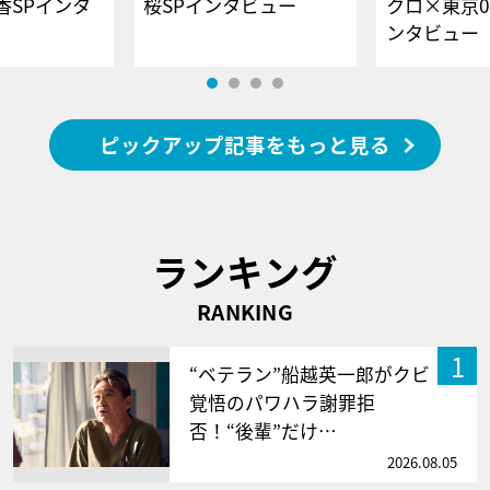
香SPインタ
桜SPインタビュー
クロ×東京0
ンタビュー
ピックアップ記事をもっと見る
ランキング
RANKING
1
“ベテラン”船越英一郎がクビ
覚悟のパワハラ謝罪拒
否！“後輩”だけ…
2026.08.05