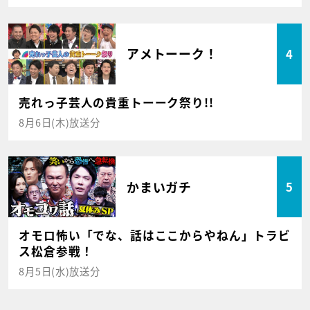
アメトーーク！
4
売れっ子芸人の貴重トーーク祭り!!
8月6日(木)放送分
かまいガチ
5
オモロ怖い「でな、話はここからやねん」トラビ
ス松倉参戦！
8月5日(水)放送分