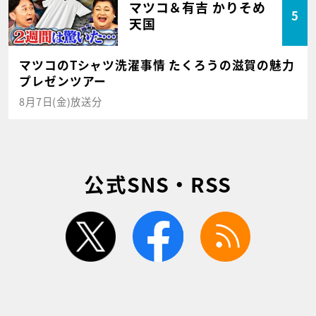
マツコ＆有吉 かりそめ
5
天国
マツコのTシャツ洗濯事情 たくろうの滋賀の魅力
プレゼンツアー
8月7日(金)放送分
公式SNS・RSS
twitter
facebook
rss