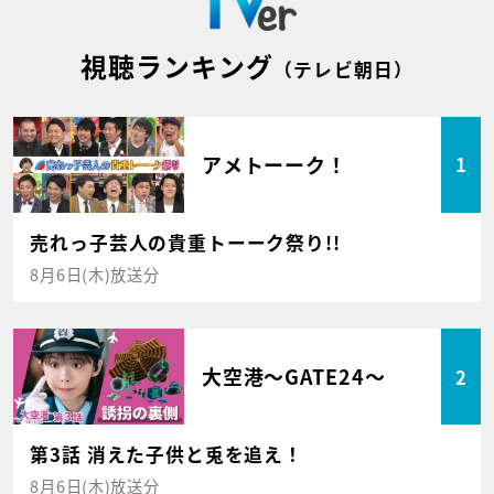
視聴ランキング
（テレビ朝日）
アメトーーク！
1
売れっ子芸人の貴重トーーク祭り!!
8月6日(木)放送分
大空港～GATE24～
2
第3話 消えた子供と兎を追え！
8月6日(木)放送分