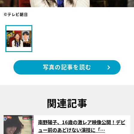
©テレビ朝日
写真の記事を読む
関連記事
サムネイル
南野陽子、16歳の激レア映像公開！デビ
ュー前のあどけない演技に「…