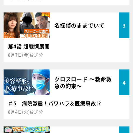
名探偵のままでいて
3
第4話 超戦慄展開
8月7日(金)放送分
クロスロード ～救命救
4
急の約束～
＃5 病院激震！パワハラ＆医療事故!?
8月4日(火)放送分