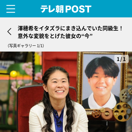
menu
テレ朝POST
澤穂希をイタズラにまき込んでいた同級生！
意外な変貌をとげた彼女の“今”
（写真ギャラリー 1/1）
1/1