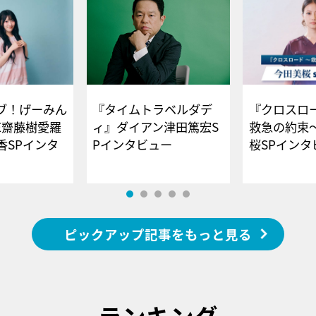
ブ！げーみん
『タイムトラベルダデ
『クロスロー
E齋藤樹愛羅
ィ』ダイアン津田篤宏S
救急の約束
香SPインタ
Pインタビュー
桜SPイ
ピックアップ記事をもっと見る
ランキング