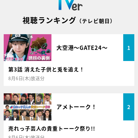
視聴ランキング
（テレビ朝日）
大空港～GATE24～
1
第3話 消えた子供と兎を追え！
8月6日(木)放送分
アメトーーク！
2
売れっ子芸人の貴重トーーク祭り!!
8月6日(木)放送分