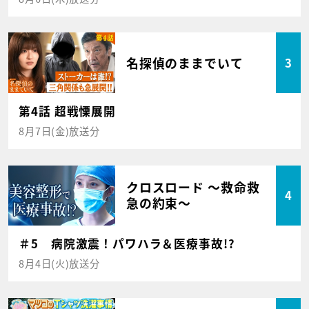
名探偵のままでいて
3
第4話 超戦慄展開
8月7日(金)放送分
クロスロード ～救命救
4
急の約束～
＃5 病院激震！パワハラ＆医療事故!?
8月4日(火)放送分