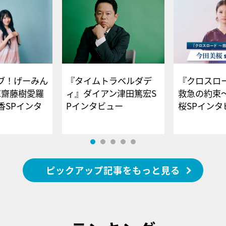
ブ！げーみん
『タイムトラベルダデ
『クロスロー
E齋藤樹愛羅
ィ』ダイアン津田篤宏S
救急の約束
香SPインタ
Pインタビュー
桜SPイ
ピックアップ記事をもっと見る