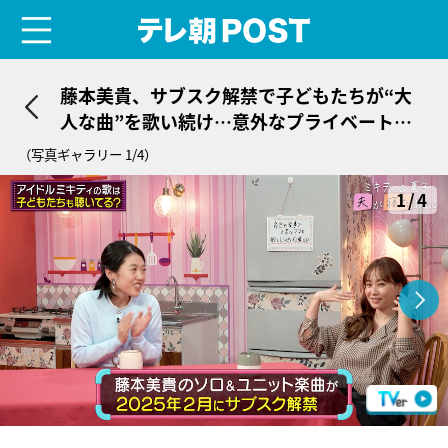
menu
テレ朝POST
藤本美貴、サブスク解禁で子どもたちが“大
人な曲”を歌い続け…意外なプライベート明
かす「歌唱指導はする」
（写真ギャラリー 1/4）
1/4