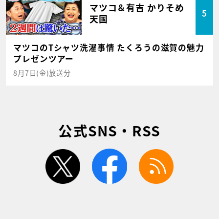
マツコ＆有吉 かりそめ
5
天国
マツコのTシャツ洗濯事情 たくろうの滋賀の魅力
プレゼンツアー
8月7日(金)放送分
公式SNS・RSS
twitter
facebook
rss