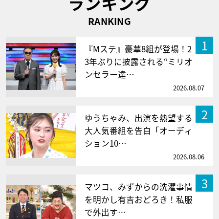
ランキング
RANKING
1
『Mステ』豪華8組が登場！2
3年ぶりに披露される“ミリオ
ンセラー達…
2026.08.07
2
ゆうちゃみ、出演を熱望する
大人気番組を告白「オーディ
ション10…
2026.08.06
3
マツコ、みずからの洗濯事情
を明かし有吉おどろき！私服
で外出す…