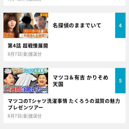
名探偵のままでいて
4
第4話 超戦慄展開
8月7日(金)放送分
マツコ＆有吉 かりそめ
5
天国
マツコのTシャツ洗濯事情 たくろうの滋賀の魅力
プレゼンツアー
8月7日(金)放送分