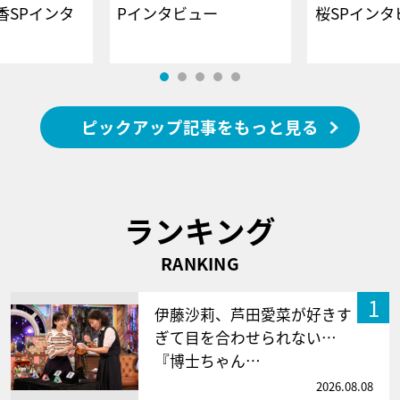
香SPインタ
Pインタビュー
桜SPイ
ピックアップ記事をもっと見る
ランキング
RANKING
1
伊藤沙莉、芦田愛菜が好きす
ぎて目を合わせられない…
『博士ちゃん…
2026.08.08