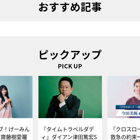
おすすめ記事
ピックアップ
PICK UP
ブ！げーみん
『タイムトラベルダデ
『クロスロー
E齋藤樹愛羅
ィ』ダイアン津田篤宏S
救急の約束