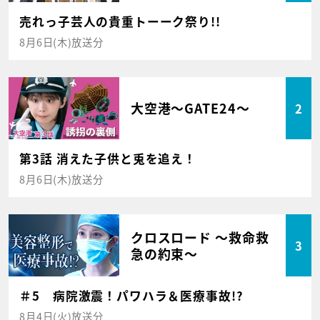
売れっ子芸人の貴重トーーク祭り!!
8月6日(木)放送分
大空港～GATE24～
2
第3話 消えた子供と兎を追え！
8月6日(木)放送分
クロスロード ～救命救
3
急の約束～
＃5 病院激震！パワハラ＆医療事故!?
8月4日(火)放送分