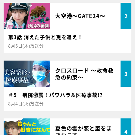
大空港～GATE24～
2
第3話 消えた子供と兎を追え！
8月6日(木)放送分
クロスロード ～救命救
3
急の約束～
＃5 病院激震！パワハラ＆医療事故!?
8月4日(火)放送分
夏色の雲が恋と嵐をま
4
きおこす