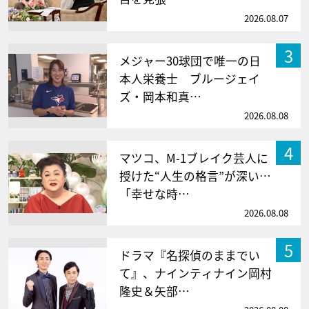
2026.08.07
3
メジャー30球団で唯一の日
本人栄養士 ブルージェイ
ズ・岡本和真…
2026.08.08
4
マツコ、M-1ブレイク芸人に
授けた“人生の格言”が深い…
「幸せな時…
2026.08.08
5
ドラマ『名探偵のままでい
て』、ナインティナイン岡村
隆史＆矢部…