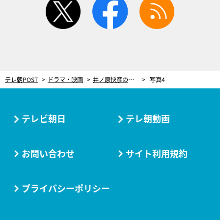
テレ朝POST
ドラマ・映画
井ノ原快彦の蝶ネクタイ姿も！特捜班メンバーが“狙われた結婚式”に潜入捜査＜特捜９＞
写真4
テレビ朝日
テレ朝動画
お問い合わせ
サイト利用規約
プライバシーポリシー