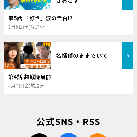
第5話 「好き」涙の告白!?
8月8日(土)放送分
名探偵のままでいて
5
第4話 超戦慄展開
8月7日(金)放送分
公式SNS・RSS
twitter
facebook
rss