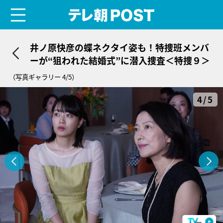
menu
テレ朝POST
井ノ原快彦の蝶ネクタイ姿も！特捜班メンバ
ーが“狙われた結婚式”に潜入捜査＜特捜９＞
（写真ギャラリー 4/5）
4/5