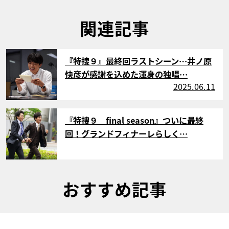
関連記事
サムネイル
『特捜９』最終回ラストシーン…井ノ原
快彦が感謝を込めた渾身の独唱…
2025.06.11
サムネイル
『特捜９ final season』ついに最終
回！グランドフィナーレらしく…
おすすめ記事