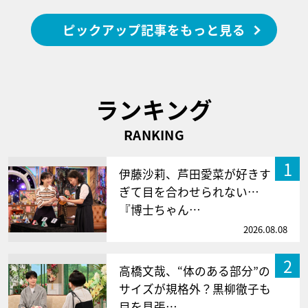
ピックアップ記事をもっと見る
ランキング
RANKING
1
伊藤沙莉、芦田愛菜が好きす
ぎて目を合わせられない…
『博士ちゃん…
2026.08.08
2
高橋文哉、“体のある部分”の
サイズが規格外？黒柳徹子も
目を見張…