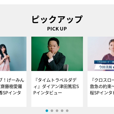
ピックアップ
PICK UP
ブ！げーみん
『タイムトラベルダデ
『クロスロー
E齋藤樹愛羅
ィ』ダイアン津田篤宏S
救急の約束
香SPインタ
Pインタビュー
桜SPイ