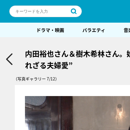
ドラマ・映画
バラエティ
音
内田裕也さん＆樹木希林さん。娘
れざる夫婦愛”
（写真ギャラリー 7/12）