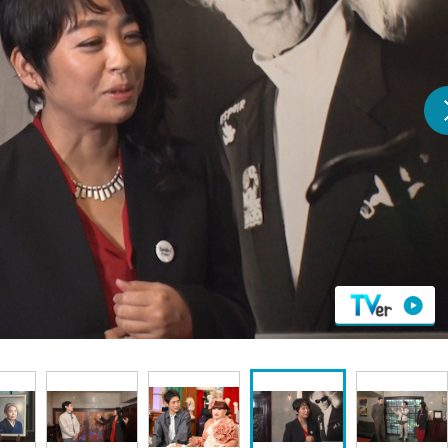
『アイ＝ラブ！げーみん
E齋藤樹愛羅＆佐々木舞
ビュー