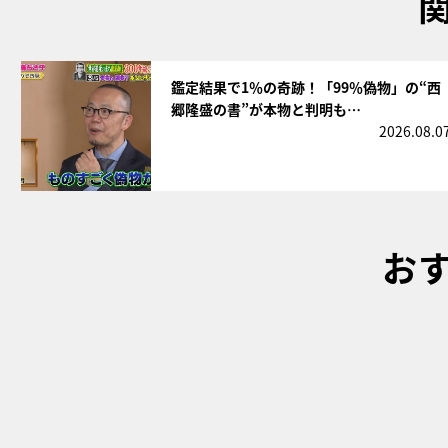
サムネイル
鑑定結果で1％の奇跡！「99％偽物」の“西
郷隆盛の書”が本物と判明も…
2026.08.0
お