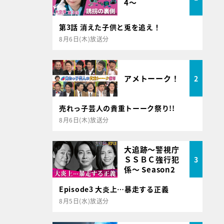
4～
第3話 消えた子供と兎を追え！
8月6日(木)放送分
アメトーーク！
2
売れっ子芸人の貴重トーーク祭り!!
8月6日(木)放送分
大追跡～警視庁
ＳＳＢＣ強行犯
3
係～ Season2
Episode3 大炎上…暴走する正義
8月5日(水)放送分