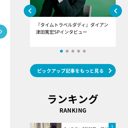
ぐ』＝LOV
『タイムトラベルダディ』ダイアン
『
香SPインタ
津田篤宏SPインタビュー
～
ピックアップ記事をもっと見る
ランキング
RANKING
1