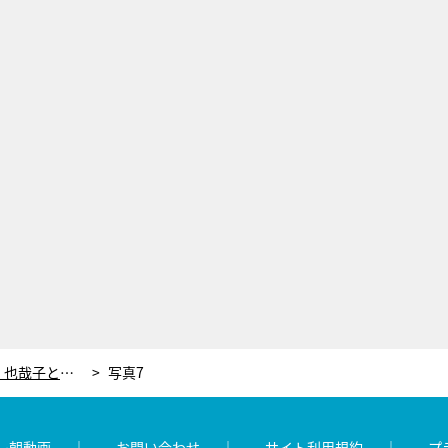
内田裕也さん＆樹木希林さん。娘・也哉子とモデルの孫・UTAが明かす“知られざる夫婦愛”
写真7
レ朝動画
お問い合わせ
サイト利用規約
プ