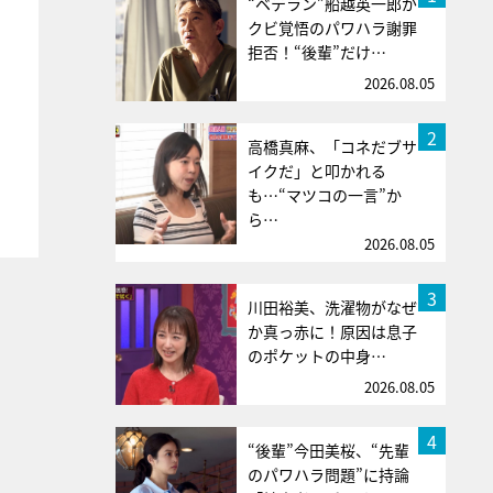
“ベテラン”船越英一郎が
クビ覚悟のパワハラ謝罪
拒否！“後輩”だけ…
2026.08.05
2
高橋真麻、「コネだブサ
イクだ」と叩かれる
も…“マツコの一言”か
ら…
2026.08.05
3
川田裕美、洗濯物がなぜ
か真っ赤に！原因は息子
のポケットの中身…
2026.08.05
4
“後輩”今田美桜、“先輩
のパワハラ問題”に持論