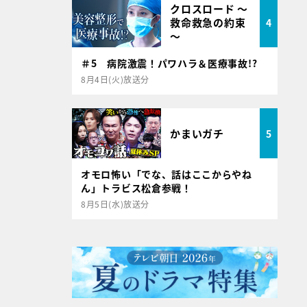
クロスロード ～
救命救急の約束
4
～
＃5 病院激震！パワハラ＆医療事故!?
8月4日(火)放送分
かまいガチ
5
オモロ怖い「でな、話はここからやね
ん」トラビス松倉参戦！
8月5日(水)放送分