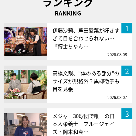
ランキング
RANKING
1
伊藤沙莉、芦田愛菜が好きす
ぎて目を合わせられない…
『博士ちゃん…
2026.08.08
2
高橋文哉、“体のある部分”の
サイズが規格外？黒柳徹子も
目を見張…
2026.08.07
3
メジャー30球団で唯一の日
本人栄養士 ブルージェイ
ズ・岡本和真…