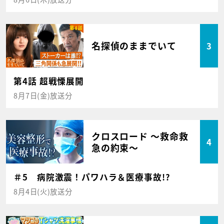
名探偵のままでいて
3
第4話 超戦慄展開
8月7日(金)放送分
クロスロード ～救命救
4
急の約束～
＃5 病院激震！パワハラ＆医療事故!?
8月4日(火)放送分