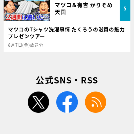
マツコ＆有吉 かりそめ
5
天国
マツコのTシャツ洗濯事情 たくろうの滋賀の魅力
プレゼンツアー
8月7日(金)放送分
公式SNS・RSS
twitter
facebook
rss