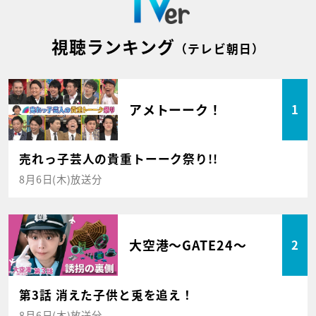
視聴ランキング
（テレビ朝日）
アメトーーク！
1
売れっ子芸人の貴重トーーク祭り!!
8月6日(木)放送分
大空港～GATE24～
2
第3話 消えた子供と兎を追え！
8月6日(木)放送分