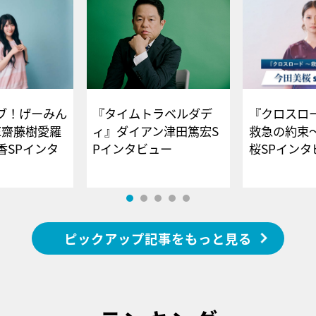
ブ！げーみん
『タイムトラベルダデ
『クロスロー
E齋藤樹愛羅
ィ』ダイアン津田篤宏S
救急の約束
香SPインタ
Pインタビュー
桜SPイ
ピックアップ記事をもっと見る