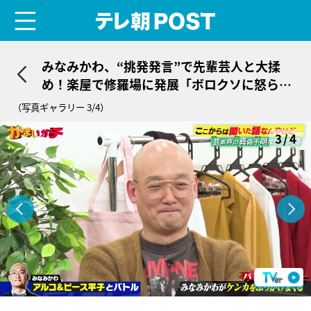
menu
テレ朝POST
みなみかわ、“挑発発言”で先輩芸人と大揉
め！楽屋で修羅場に発展「ボロクソに怒られ
て…」
（写真ギャラリー 3/4）
3/4