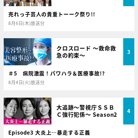
売れっ子芸人の貴重トーーク祭り!!
8月6日(木)放送分
クロスロード ～救命救
3
急の約束～
＃5 病院激震！パワハラ＆医療事故!?
8月4日(火)放送分
大追跡～警視庁ＳＳＢ
4
Ｃ強行犯係～ Season2
Episode3 大炎上…暴走する正義