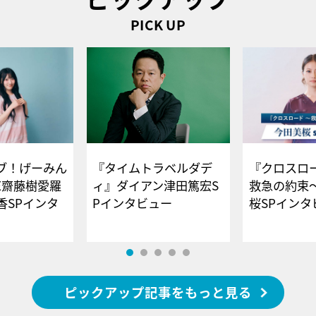
PICK UP
ブ！げーみん
『タイムトラベルダデ
『クロスロー
E齋藤樹愛羅
ィ』ダイアン津田篤宏S
救急の約束
香SPインタ
Pインタビュー
桜SPイ
ピックアップ記事をもっと見る