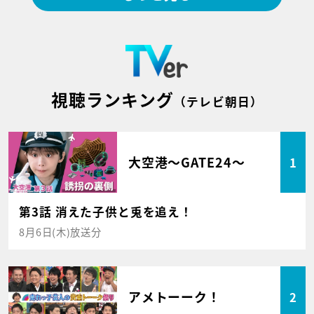
視聴ランキング
（テレビ朝日）
大空港～GATE24～
1
第3話 消えた子供と兎を追え！
8月6日(木)放送分
アメトーーク！
2