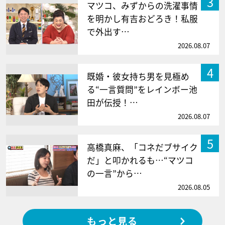
3
マツコ、みずからの洗濯事情
を明かし有吉おどろき！私服
で外出す…
2026.08.07
4
既婚・彼女持ち男を見極め
る“一言質問”をレインボー池
田が伝授！…
2026.08.07
5
高橋真麻、「コネだブサイク
だ」と叩かれるも…“マツコ
の一言”から…
2026.08.05
もっと見る