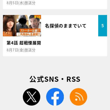
8月5日(水)放送分
名探偵のままでいて
5
第4話 超戦慄展開
8月7日(金)放送分
公式SNS・RSS
twitter
facebook
rss