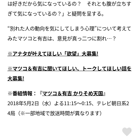
は好きだから気になっているの？ それとも腹が立ちす
ぎて気になっているの？」と疑問を呈する。
“別れた人の動向を気にしてしまう心理”について考えて
みたマツコと有吉は、意見が真っ二つに割れ…？
※アナタが叶えてほしい「欲望」大募集!
※マツコ＆有吉に聞いてほしい、トークしてほしい話を
大募集!
※番組情報：『
マツコ＆有吉 かりそめ天国
』
2018年5月2日（水）よる11:15〜0:15、テレビ朝日系2
4局（※一部地域で放送時間が異なります）
ス