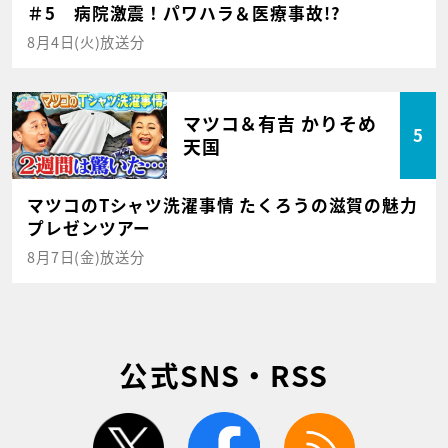
＃5 病院激震！パワハラ＆医療事故!?
8月4日(火)放送分
マツコ＆有吉 かりそめ
5
天国
マツコのTシャツ洗濯事情 たくろうの滋賀の魅力
プレゼンツアー
8月7日(金)放送分
公式SNS・RSS
twitter
facebook
rss