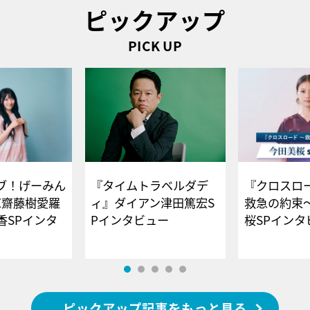
ピックアップ
PICK UP
ブ！げーみん
『タイムトラベルダデ
『クロスロー
E齋藤樹愛羅
ィ』ダイアン津田篤宏S
救急の約束
香SPインタ
Pインタビュー
桜SPイ
ピックアップ記事をもっと見る