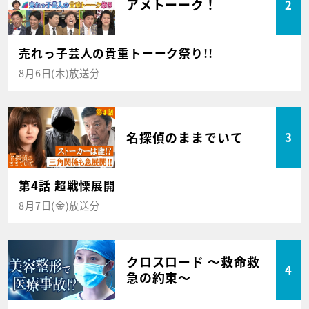
アメトーーク！
2
売れっ子芸人の貴重トーーク祭り!!
8月6日(木)放送分
名探偵のままでいて
3
第4話 超戦慄展開
8月7日(金)放送分
クロスロード ～救命救
4
急の約束～