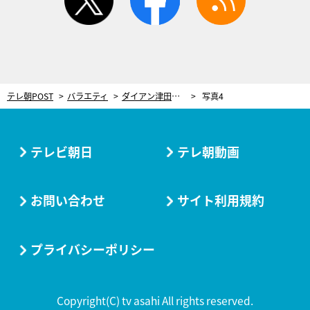
テレ朝POST
バラエティ
ダイアン津田、小学6年生からフルボッコ！ジャイキリ挑戦目前に待ち受けていた“地獄の前哨戦”
写真4
テレビ朝日
テレ朝動画
お問い合わせ
サイト利用規約
プライバシーポリシー
Copyright(C) tv asahi All rights reserved.