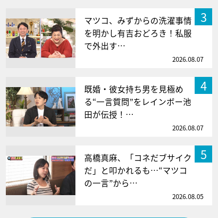
3
マツコ、みずからの洗濯事情
を明かし有吉おどろき！私服
で外出す…
2026.08.07
4
既婚・彼女持ち男を見極め
る“一言質問”をレインボー池
田が伝授！…
2026.08.07
5
高橋真麻、「コネだブサイク
だ」と叩かれるも…“マツコ
の一言”から…
2026.08.05