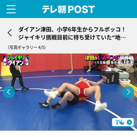
menu
テレ朝POST
ダイアン津田、小学6年生からフルボッコ！
ジャイキリ挑戦目前に待ち受けていた“地獄
の前哨戦”
（写真ギャラリー 4/5）
4/5