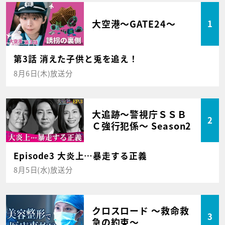
大空港～GATE24～
1
第3話 消えた子供と兎を追え！
8月6日(木)放送分
大追跡～警視庁ＳＳＢ
2
Ｃ強行犯係～ Season2
Episode3 大炎上…暴走する正義
8月5日(水)放送分
クロスロード ～救命救
3
急の約束～