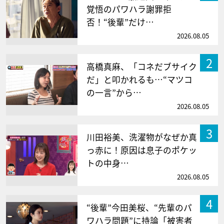
覚悟のパワハラ謝罪拒
否！“後輩”だけ…
2026.08.05
2
高橋真麻、「コネだブサイク
だ」と叩かれるも…“マツコ
の一言”から…
2026.08.05
3
川田裕美、洗濯物がなぜか真
っ赤に！原因は息子のポケッ
トの中身…
2026.08.05
4
“後輩”今田美桜、“先輩のパ
ワハラ問題”に持論「被害者