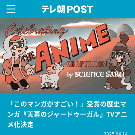
menu
テレ朝POST
「このマンガがすごい！」受賞の歴史マ
ンガ『天幕のジャードゥーガル』TVアニ
メ化決定
2025.04.14