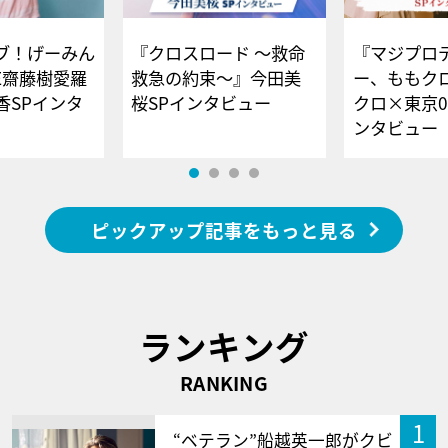
ブ！げーみん
『クロスロード ～救命
『マジプロ
E齋藤樹愛羅
救急の約束～』今田美
ー、ももク
香SPインタ
桜SPインタビュー
クロ×東京0
ンタビュー
ピックアップ記事をもっと見る
ランキング
RANKING
1
“ベテラン”船越英一郎がクビ