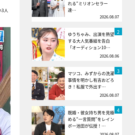
れる“ミリオンセラー
達…
3人
2026.08.07
2
ゆうちゃみ、出演を熱望
する大人気番組を告白
「オーディション10…
2026.08.06
3
マツコ、みずからの洗濯
事情を明かし有吉おどろ
き！私服で外出す…
2026.08.07
4
既婚・彼女持ち男を見極
める“一言質問”をレイン
ボー池田が伝授！…
2026.08.07