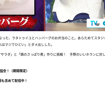
なった、ラタトゥイユとハンバーグのお弁当のこと。あらためてスタジ
れはマジでひどい」とダメ出しした。
ツサラダ」と「鶏のさっぱり煮」作りに挑戦！ 手際のいいホランに対
。
配信中
！（期間限定）
回も含めて配信中！