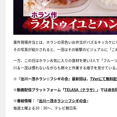
事件現場弁当とは、ホランの茶色いお弁当がバズるキッカケに
その写真が紹介されると、一茂はその衝撃のビジュアルに「こ
一方、この日はホランお気に入りの食材を使い3人で「フルー
川＆一茂は慣れないながらも黙々と作業する様子を見せている
※『出川一茂ホラン☆フシギの会』最新回は、
TVerにて無料
※動画配信プラットフォーム「
TELASA（テラサ）
」では過去
※番組情報：『
出川一茂ホラン☆フシギの会
』
毎週土曜よる10：30～、テレビ朝日系