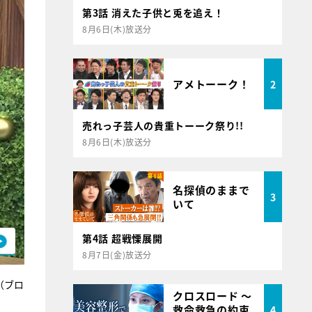
第3話 消えた子供と兎を追え！
8月6日(木)放送分
アメトーーク！
2
売れっ子芸人の貴重トーーク祭り!!
8月6日(木)放送分
名探偵のままで
3
いて
第4話 超戦慄展開
8月7日(金)放送分
（ブロ
クロスロード ～
救命救急の約束
4