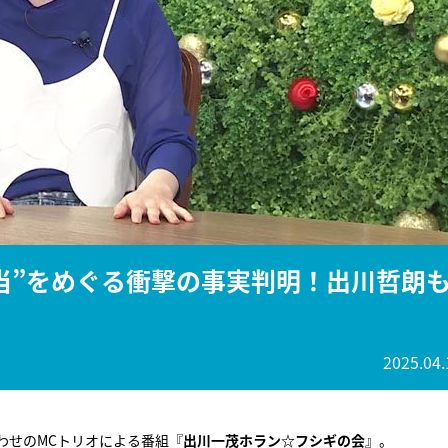
『アイ＝ラブ！げーみん
E齋藤樹愛羅＆佐々木舞
ビュー
当”をめぐる衝撃の事実判明！出川哲朗
2025.04.
わせのMCトリオによる番組『
出川一茂ホラン☆フシギの会
』。