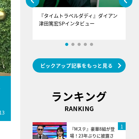
ぐ』＝LOV
『タイムトラベルダディ』ダイアン
『
香SPインタ
津田篤宏SPインタビュー
～
ピックアップ記事をもっと見る
も
ランキング
RANKING
13
1
『Mステ』豪華8組が登
場！23年ぶりに披露さ