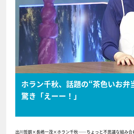
ホラン千秋、話題の“茶色いお弁
驚き「えーー！」
出川哲朗×長嶋一茂×ホラン千秋――ちょっと不思議な組み合