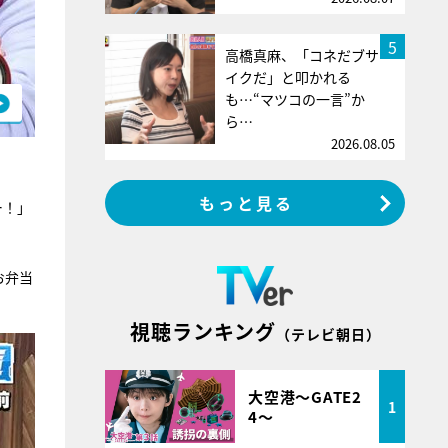
5
高橋真麻、「コネだブサ
イクだ」と叩かれる
も…“マツコの一言”か
ら…
2026.08.05
もっと見る
ー！」
お弁当
視聴ランキング
（テレビ朝日）
大空港～GATE2
1
4～