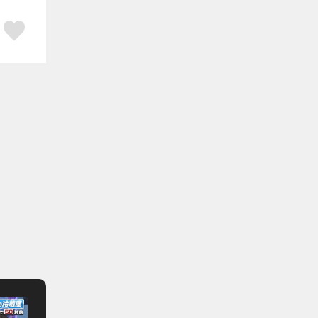
ア
はてブ
スキボタン