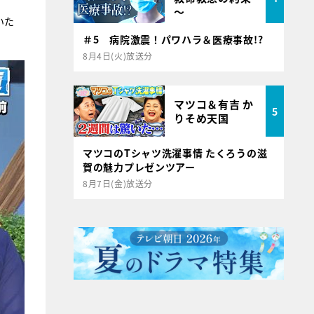
～
いた
＃5 病院激震！パワハラ＆医療事故!?
8月4日(火)放送分
マツコ＆有吉 か
5
りそめ天国
マツコのTシャツ洗濯事情 たくろうの滋
賀の魅力プレゼンツアー
8月7日(金)放送分