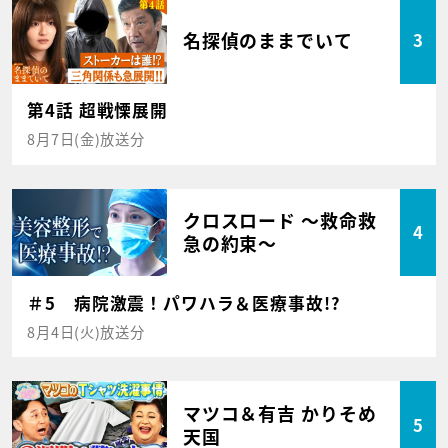
名探偵のままでいて
3
第4話 超戦慄展開
8月7日(金)放送分
クロスロード ～救命救
4
急の約束～
＃5 病院激震！パワハラ＆医療事故!?
8月4日(火)放送分
マツコ＆有吉 かりそめ
5
天国