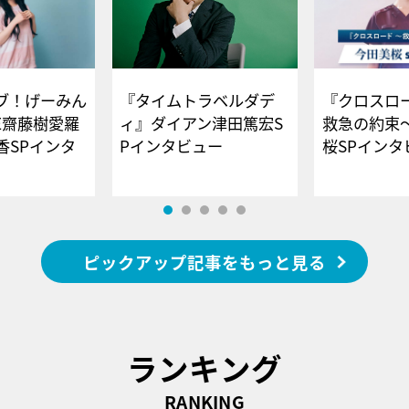
ブ！げーみん
『タイムトラベルダデ
『クロスロー
E齋藤樹愛羅
ィ』ダイアン津田篤宏S
救急の約束
香SPインタ
Pインタビュー
桜SPイ
ピックアップ記事をもっと見る
ランキング
RANKING