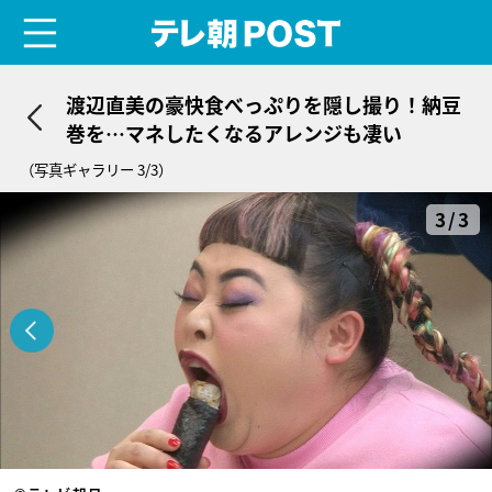
menu
テレ朝POST
渡辺直美の豪快食べっぷりを隠し撮り！納豆
巻を…マネしたくなるアレンジも凄い
（写真ギャラリー 3/3）
3/3