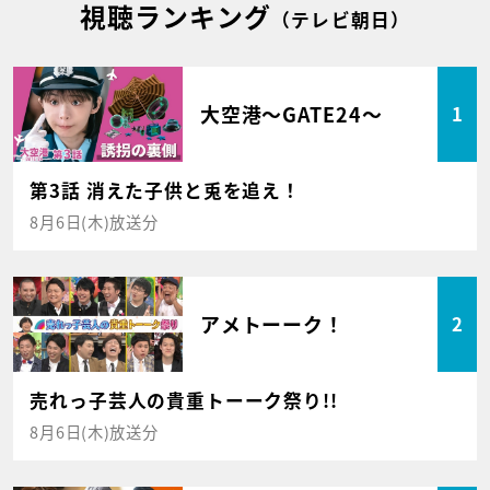
視聴ランキング
（テレビ朝日）
大空港～GATE24～
1
第3話 消えた子供と兎を追え！
8月6日(木)放送分
アメトーーク！
2
売れっ子芸人の貴重トーーク祭り!!
8月6日(木)放送分