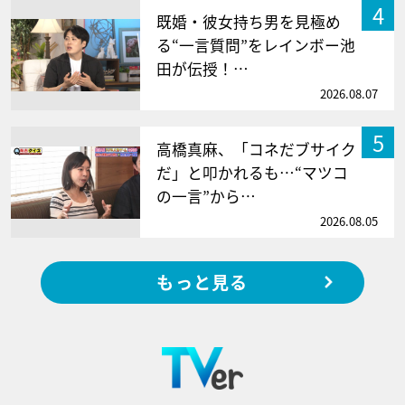
4
既婚・彼女持ち男を見極め
る“一言質問”をレインボー池
田が伝授！…
2026.08.07
5
高橋真麻、「コネだブサイク
だ」と叩かれるも…“マツコ
の一言”から…
2026.08.05
もっと見る