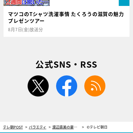
マツコのTシャツ洗濯事情 たくろうの滋賀の魅力
プレゼンツアー
8月7日(金)放送分
公式SNS・RSS
twitter
facebook
rss
テレ朝POST
バラエティ
渡辺直美の豪快食べっぷりを隠し撮り！納豆巻を…マネしたくなるアレンジも凄い
©テレビ朝日