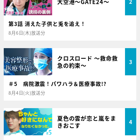
大空港～GATE24～
2
第3話 消えた子供と兎を追え！
8月6日(木)放送分
クロスロード ～救命救
3
急の約束～
＃5 病院激震！パワハラ＆医療事故!?
8月4日(火)放送分
夏色の雲が恋と嵐をま
4
きおこす