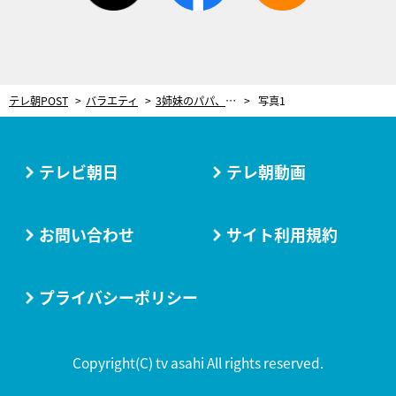
テレ朝POST
バラエティ
3姉妹のパパ、ジャンポケ太田「（子は）何人つくる？」という質問に…妻・近藤千尋も驚く回答！
写真1
テレビ朝日
テレ朝動画
お問い合わせ
サイト利用規約
プライバシーポリシー
Copyright(C) tv asahi All rights reserved.