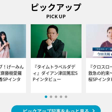
ピックアップ
PICK UP
ブ！げーみん
『タイムトラベルダデ
『クロスロー
E齋藤樹愛羅
ィ』ダイアン津田篤宏S
救急の約束
香SPインタ
Pインタビュー
桜SPイ
ピックアップ記事をもっと見る