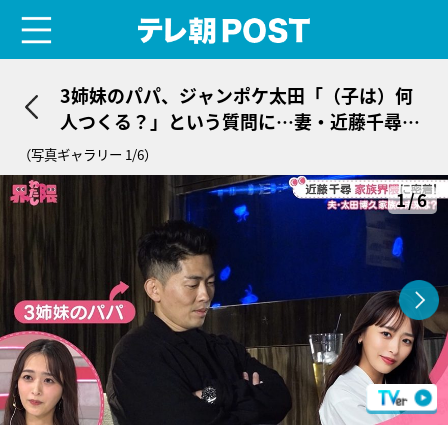
menu
テレ朝POST
3姉妹のパパ、ジャンポケ太田「（子は）何
人つくる？」という質問に…妻・近藤千尋も
驚く回答！
（写真ギャラリー 1/6）
1/6