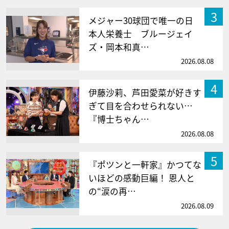
3
メジャー30球団で唯一の日
本人栄養士 ブルージェイ
ズ・岡本和真…
2026.08.08
4
伊藤沙莉、芦田愛菜が好きす
ぎて目を合わせられない…
『博士ちゃん…
2026.08.08
5
『ポツンと一軒家』かつてな
いほどの感動巨編！ 恩人と
の“涙の再…
2026.08.09