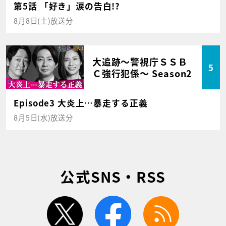
第5話 「好き」涙の告白!?
8月8日(土)放送分
大追跡～警視庁ＳＳＢ
5
Ｃ強行犯係～ Season2
Episode3 大炎上…暴走する正義
8月5日(水)放送分
公式SNS・RSS
twitter
facebook
rss