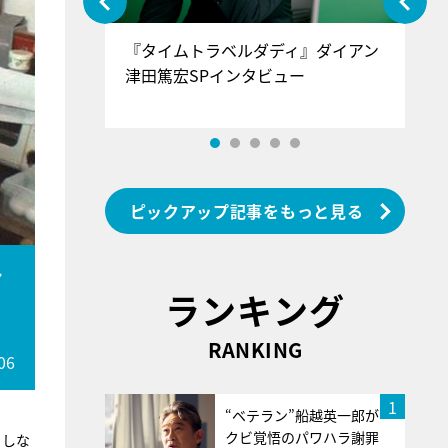
ぐ』＝LOV
『タイムトラベルダディ』ダイアン
『
香SPインタ
津田篤宏SPインタビュー
～
ピックアップ記事をもっと見る
マ
ランキング
RANKING
06
1
“ベテラン”船越英一郎が
クビ覚悟のパワハラ謝罪
トしな