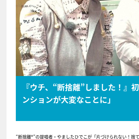
『ウチ、“断捨離”しました！』
ンションが大変なことに」
“断捨離®”の提唱者・やましたひでこが「片づけられない！捨