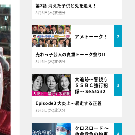
第3話 消えた子供と兎を追え！
8月6日(木)放送分
アメトーーク！
2
売れっ子芸人の貴重トーーク祭り!!
8月6日(木)放送分
大追跡～警視庁
ＳＳＢＣ強行犯
3
係～ Season2
Episode3 大炎上…暴走する正義
8月5日(水)放送分
クロスロード ～
救命救急の約束
4