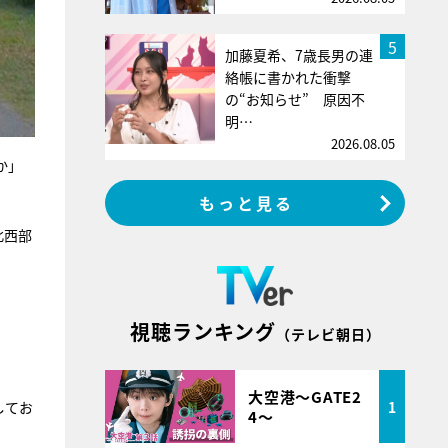
5
加藤夏希、7歳長男の連
絡帳に書かれた衝撃
の“お知らせ” 原因不
明…
2026.08.05
か」
もっと見る
北西部
視聴ランキング
（テレビ朝日）
大空港～GATE2
1
してお
4～