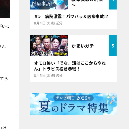
～
＃5 病院激震！パワハラ＆医療事故!?
8月4日(火)放送分
がいっ
かまいガチ
5
さん
オモロ怖い「でな、話はここからやね
ん」トラビス松倉参戦！
8月5日(水)放送分
捨てら
いけ