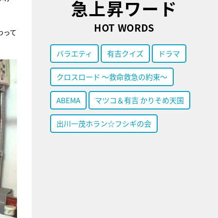
急上昇ワード
HOT WORDS
わって
バラエティ
有吉クイズ
ドラマ
クロスロード ～救命救急の約束～
ABEMA
マツコ＆有吉 かりそめ天国
出川一茂ホラン☆フシギの会