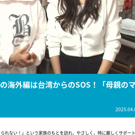
『アイ＝ラブ！げーみん
E齋藤樹愛羅＆佐々木舞
ビュー
初の海外編は台湾からのSOS！「母親の
2025.04.
てられない！」という家族のもとを訪れ、やさしく、時に厳しくサポー