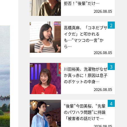
拒否！“後輩”だけ…
2026.08.05
2
高橋真麻、「コネだブサ
イクだ」と叩かれる
も…“マツコの一言”か
ら…
2026.08.05
3
川田裕美、洗濯物がなぜ
か真っ赤に！原因は息子
のポケットの中身…
2026.08.05
4
“後輩”今田美桜、“先輩
のパワハラ問題”に持論
「被害者の話だけで…
2026.08.05