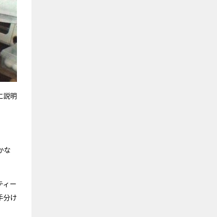
に説明
かな
ティー
手分け