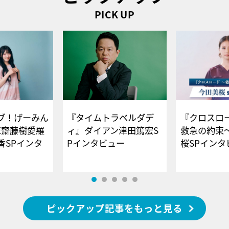
PICK UP
ブ！げーみん
『タイムトラベルダデ
『クロスロー
E齋藤樹愛羅
ィ』ダイアン津田篤宏S
救急の約束
香SPインタ
Pインタビュー
桜SPイ
ピックアップ記事をもっと見る