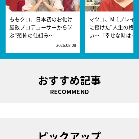
ももクロ、日本初のお化け
マツコ、M-1ブレイ
屋敷プロデューサーから学
に授けた“人生の格言
ぶ“恐怖の仕組み…
い…「幸せな時は…
2026.08.08
2
おすすめ記事
RECOMMEND
ピックアップ