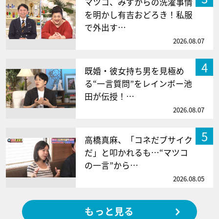
マツコ、みずからの洗濯事情
を明かし有吉おどろき！私服
で外出す…
2026.08.07
4
既婚・彼女持ち男を見極め
る“一言質問”をレインボー池
田が伝授！…
2026.08.07
5
高橋真麻、「コネだブサイク
だ」と叩かれるも…“マツコ
の一言”から…
2026.08.05
もっと見る