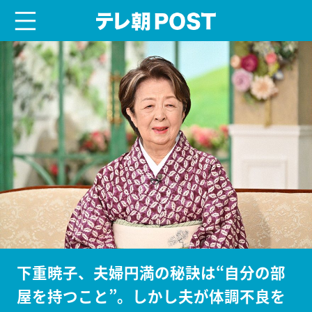
menu
テレ朝POST
下重暁子、夫婦円満の秘訣は“自分の部
屋を持つこと”。しかし夫が体調不良を