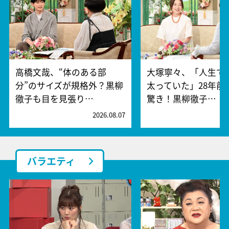
高橋文哉、“体のある部
大塚寧々、「人生で
分”のサイズが規格外？黒柳
太っていた」28年前
徹子も目を見張り…
驚き！黒柳徹子…
2026.08.07
2
バラエティ