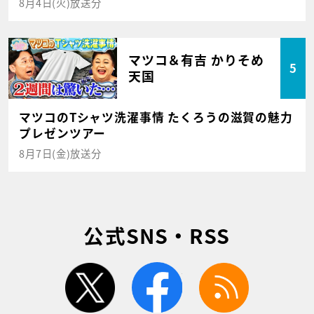
8月4日(火)放送分
マツコ＆有吉 かりそめ
5
天国
マツコのTシャツ洗濯事情 たくろうの滋賀の魅力
プレゼンツアー
8月7日(金)放送分
公式SNS・RSS
twitter
facebook
rss