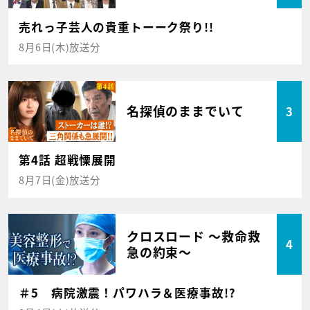
売れっ子芸人の貴重トーーク祭り!!
8月6日(木)放送分
名探偵のままでいて
3
第4話 超戦慄展開
8月7日(金)放送分
クロスロード ～救命救
4
急の約束～
＃5 病院激震！パワハラ＆医療事故!?