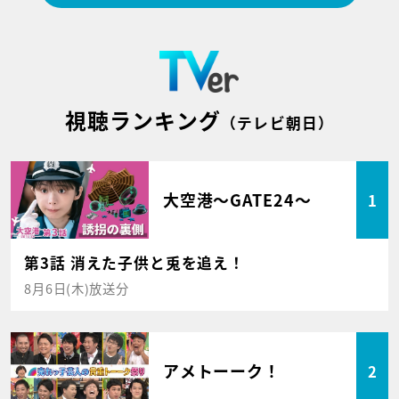
視聴ランキング
（テレビ朝日）
大空港～GATE24～
1
第3話 消えた子供と兎を追え！
8月6日(木)放送分
アメトーーク！
2