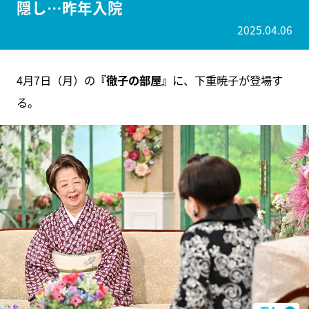
隠し…昨年入院
2025.04.06
4月7日（月）の
『徹子の部屋』
に、下重暁子が登場す
る。