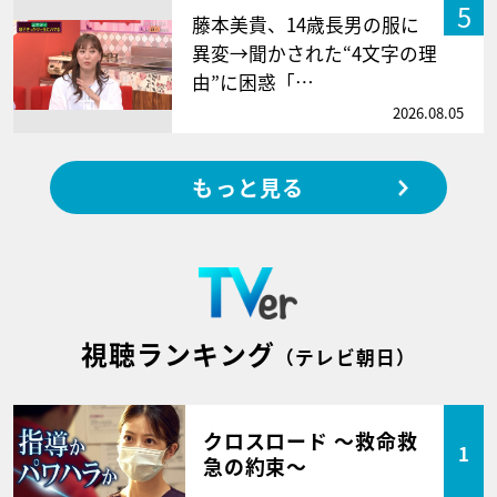
5
藤本美貴、14歳長男の服に
異変→聞かされた“4文字の理
由”に困惑「…
2026.08.05
もっと見る
視聴ランキング
（テレビ朝日）
クロスロード ～救命救
1
急の約束～