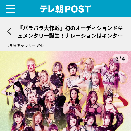
menu
テレ朝POST
『バラバラ大作戦』初のオーディションドキ
ュメンタリー誕生！ナレーションはキンタロ
ー。「美声でお届けしたい」
（写真ギャラリー 3/4）
3/4