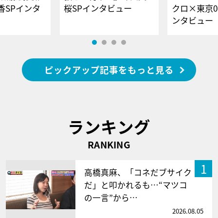
香SPインタ
桜SPインタビュー
クロ×東京0
ンタビュー
ピックアップ記事をもっと見る
ランキング
RANKING
1
高橋真麻、「コネだブサイク
だ」と叩かれるも…“マツコ
の一言”から…
2026.08.05