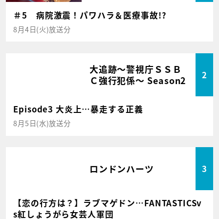
＃5 病院激震！パワハラ＆医療事故!?
8月4日(火)放送分
大追跡～警視庁ＳＳＢ
2
Ｃ強行犯係～ Season2
Episode3 大炎上…暴走する正義
8月5日(水)放送分
ロンドンハーツ
3
【恋の行方は？】ラブマゲドン…FANTASTICSv
s紅しょうがら女芸人軍団