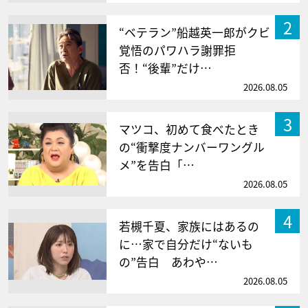
2
“ベテラン”船越英一郎がクビ
覚悟のパワハラ謝罪拒
否！“後輩”だけ…
2026.08.05
3
マツコ、初めて食べたとき
の“衝撃度ナンバーワングル
メ”を告白「…
2026.08.05
4
若槻千夏、家族にはあるの
に…家で自分だけ“ないも
の”告白 あわや…
2026.08.05