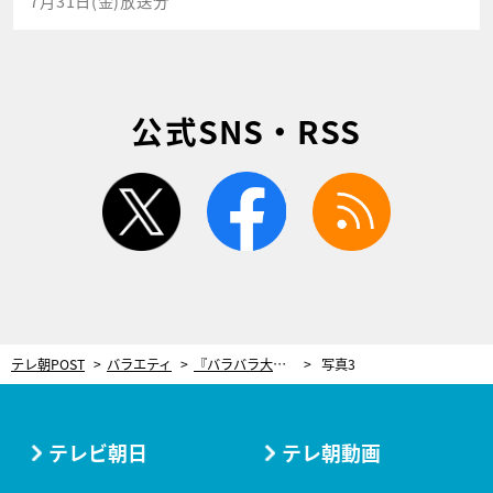
7月31日(金)放送分
公式SNS・RSS
twitter
facebook
rss
テレ朝POST
バラエティ
『バラバラ大作戦』初のオーディションドキュメンタリー誕生！ナレーションはキンタロー。「美声でお届けしたい」
写真3
テレビ朝日
テレ朝動画