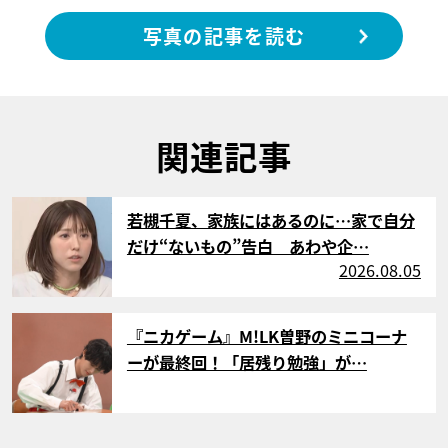
写真の記事を読む
関連記事
サムネイル
若槻千夏、家族にはあるのに…家で自分
だけ“ないもの”告白 あわや企…
2026.08.05
サムネイル
『ニカゲーム』M!LK曽野のミニコーナ
ーが最終回！「居残り勉強」が…