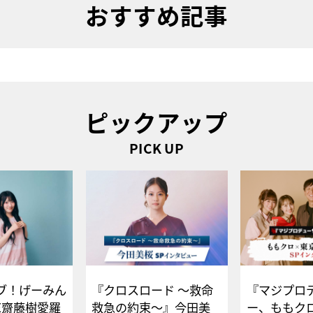
おすすめ記事
ピックアップ
PICK UP
ブ！げーみん
『クロスロード ～救命
『マジプロ
E齋藤樹愛羅
救急の約束～』今田美
ー、ももク