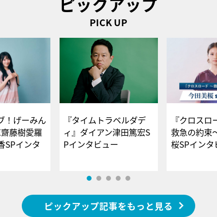
ピックアップ
PICK UP
ブ！げーみん
『タイムトラベルダデ
『クロスロー
E齋藤樹愛羅
ィ』ダイアン津田篤宏S
救急の約束
香SPインタ
Pインタビュー
桜SPイ
ピックアップ記事をもっと見る