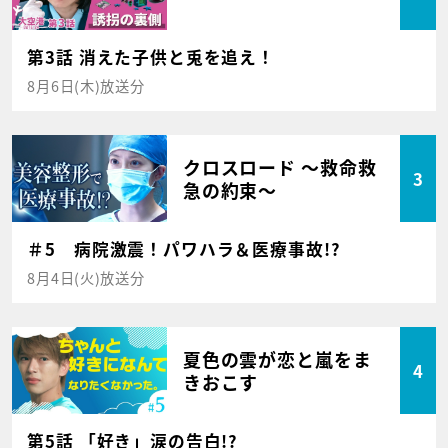
第3話 消えた子供と兎を追え！
8月6日(木)放送分
クロスロード ～救命救
3
急の約束～
＃5 病院激震！パワハラ＆医療事故!?
8月4日(火)放送分
夏色の雲が恋と嵐をま
4
きおこす
第5話 「好き」涙の告白!?