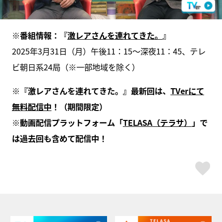
※
番組情報：『
激レアさんを連れてきた。
』
2025年3月31日（月）午後11：15～深夜11：45、テレ
ビ朝日系24局（※⼀部地域を除く）
※
『激レアさんを連れてきた。』最新回は、
TVer
にて
無料配信中
！（期間限定）
※
動画配信プラットフォーム「
TELASA
（テラサ）
」で
は過去回も含めて配信中！
ス