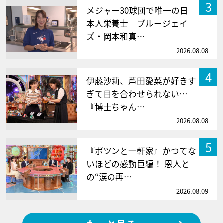
3
メジャー30球団で唯一の日
本人栄養士 ブルージェイ
ズ・岡本和真…
2026.08.08
4
伊藤沙莉、芦田愛菜が好きす
ぎて目を合わせられない…
『博士ちゃん…
2026.08.08
5
『ポツンと一軒家』かつてな
いほどの感動巨編！ 恩人と
の“涙の再…
2026.08.09