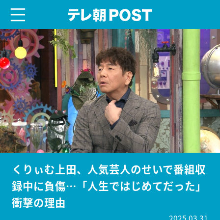
menu
テレ朝POST
くりぃむ上田、人気芸人のせいで番組収
録中に負傷…「人生ではじめてだった」
衝撃の理由
2025.03.31