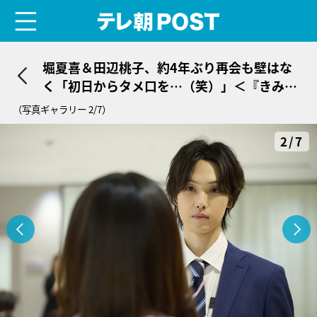
menu
テレ朝POST
堀夏喜＆田辺桃子、約4年ぶり再会も壁はな
く「初日からタメ口を…（笑）」＜『きみは
面倒な婚約者』SPインタビュー＞
（写真ギャラリー 2/7）
2/7