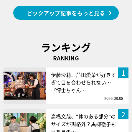
ピックアップ記事をもっと見る
ランキング
RANKING
1
伊藤沙莉、芦田愛菜が好きす
ぎて目を合わせられない…
『博士ちゃん…
2026.08.08
2
高橋文哉、“体のある部分”の
サイズが規格外？黒柳徹子も
目を見張…