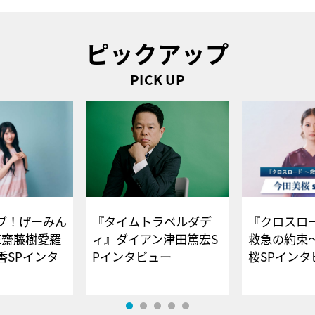
ピックアップ
PICK UP
ブ！げーみん
『タイムトラベルダデ
『クロスロー
E齋藤樹愛羅
ィ』ダイアン津田篤宏S
救急の約束
香SPインタ
Pインタビュー
桜SPイ