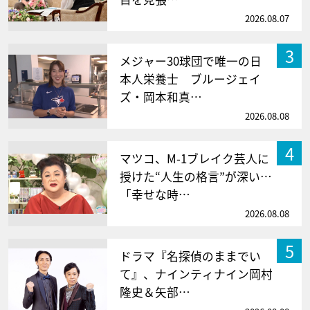
2026.08.07
3
メジャー30球団で唯一の日
本人栄養士 ブルージェイ
ズ・岡本和真…
2026.08.08
4
マツコ、M-1ブレイク芸人に
授けた“人生の格言”が深い…
「幸せな時…
2026.08.08
5
ドラマ『名探偵のままでい
て』、ナインティナイン岡村
隆史＆矢部…