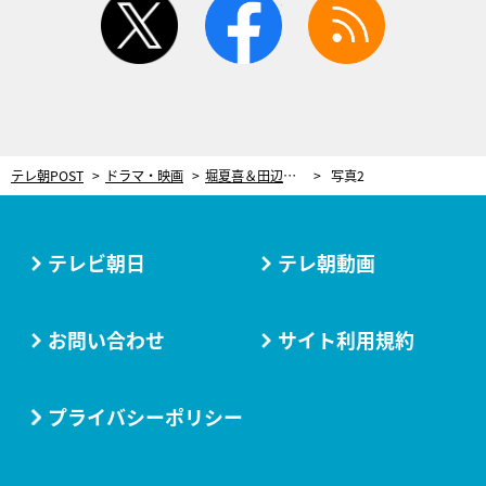
テレ朝POST
ドラマ・映画
堀夏喜＆田辺桃子、約4年ぶり再会も壁はなく「初日からタメ口を…（笑）」＜『きみは面倒な婚約者』SPインタビュー＞
写真2
テレビ朝日
テレ朝動画
お問い合わせ
サイト利用規約
プライバシーポリシー