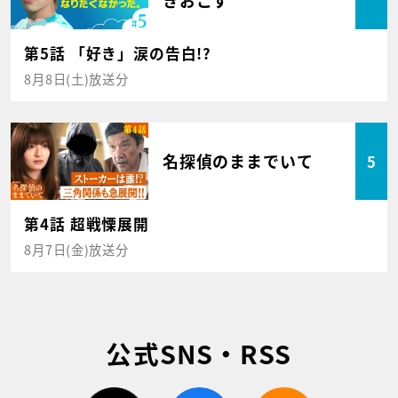
きおこす
第5話 「好き」涙の告白!?
8月8日(土)放送分
名探偵のままでいて
5
第4話 超戦慄展開
8月7日(金)放送分
公式SNS・RSS
twitter
facebook
rss