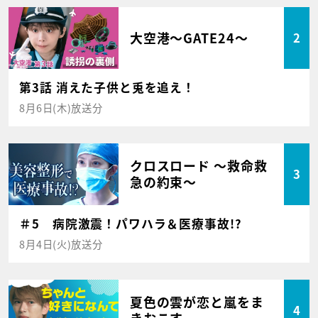
大空港～GATE24～
2
第3話 消えた子供と兎を追え！
8月6日(木)放送分
クロスロード ～救命救
3
急の約束～
＃5 病院激震！パワハラ＆医療事故!?
8月4日(火)放送分
夏色の雲が恋と嵐をま
4