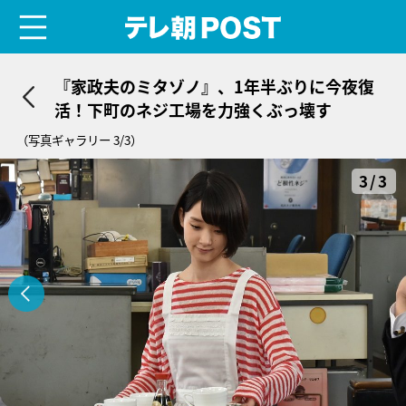
menu
テレ朝POST
『家政夫のミタゾノ』、1年半ぶりに今夜復
活！下町のネジ工場を力強くぶっ壊す
（写真ギャラリー 3/3）
3/3