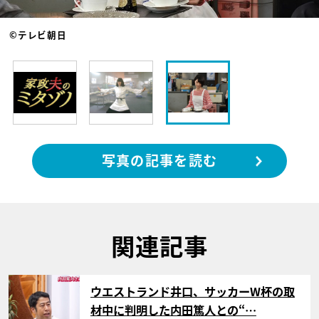
©テレビ朝日
写真の記事を読む
関連記事
サムネイル
ウエストランド井口、サッカーW杯の取
材中に判明した内田篤人との“…