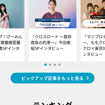
ブ！げーみん
『クロスロード ～救命
『マジプロ
E齋藤樹愛羅
救急の約束～』今田美
ー、ももク
香SPインタ
桜SPインタビュー
クロ×東京0
ンタビュー
ピックアップ記事をもっと見る