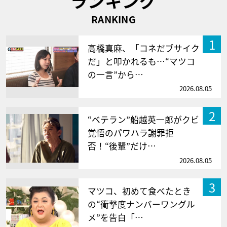
ランキング
RANKING
1
高橋真麻、「コネだブサイク
だ」と叩かれるも…“マツコ
の一言”から…
2026.08.05
2
“ベテラン”船越英一郎がクビ
覚悟のパワハラ謝罪拒
否！“後輩”だけ…
2026.08.05
3
マツコ、初めて食べたとき
の“衝撃度ナンバーワングル
メ”を告白「…