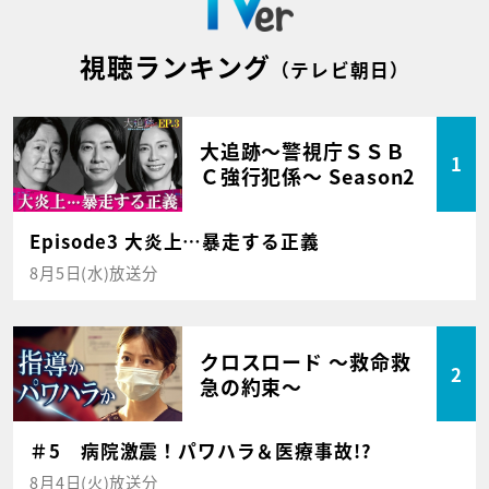
視聴ランキング
（テレビ朝日）
大追跡～警視庁ＳＳＢ
1
Ｃ強行犯係～ Season2
Episode3 大炎上…暴走する正義
8月5日(水)放送分
クロスロード ～救命救
2
急の約束～
＃5 病院激震！パワハラ＆医療事故!?
8月4日(火)放送分