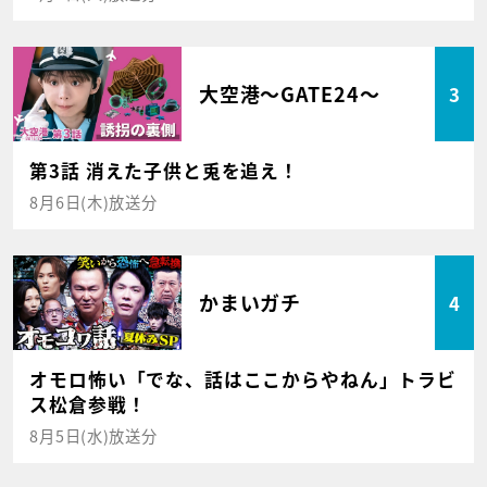
大空港～GATE24～
3
第3話 消えた子供と兎を追え！
8月6日(木)放送分
かまいガチ
4
オモロ怖い「でな、話はここからやねん」トラビ
ス松倉参戦！
8月5日(水)放送分