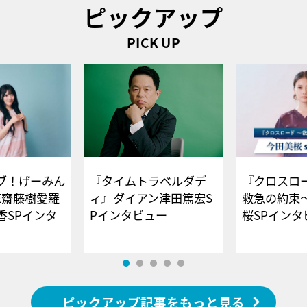
ピックアップ
PICK UP
ブ！げーみん
『タイムトラベルダデ
『クロスロー
E齋藤樹愛羅
ィ』ダイアン津田篤宏S
救急の約束
香SPインタ
Pインタビュー
桜SPイ
ピックアップ記事をもっと見る