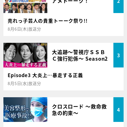
アメトーーク！
2
売れっ子芸人の貴重トーーク祭り!!
8月6日(木)放送分
大追跡～警視庁ＳＳＢ
3
Ｃ強行犯係～ Season2
Episode3 大炎上…暴走する正義
8月5日(水)放送分
クロスロード ～救命救
4
急の約束～