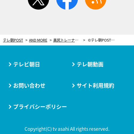
テレ朝POST
AND MORE
美尻トレーナーの“ドSぶり”に悶絶！天木じゅんら「ベルフィークイーン」の座を競う
©テレ朝POST編集部/撮影:長谷英史
テレビ朝日
テレ朝動画
お問い合わせ
サイト利用規約
プライバシーポリシー
Copyright(C) tv asahi All rights reserved.