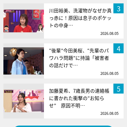
3
川田裕美、洗濯物がなぜか真
っ赤に！原因は息子のポケッ
トの中身…
2026.08.05
4
“後輩”今田美桜、“先輩のパ
ワハラ問題”に持論「被害者
の話だけで…
2026.08.05
5
加藤夏希、7歳長男の連絡帳
に書かれた衝撃の“お知ら
せ” 原因不明…
2026.08.05