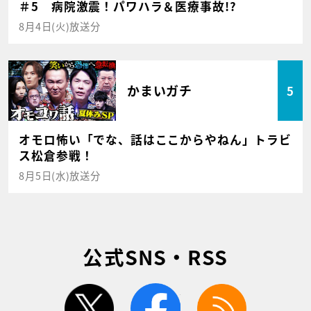
＃5 病院激震！パワハラ＆医療事故!?
8月4日(火)放送分
かまいガチ
5
オモロ怖い「でな、話はここからやねん」トラビ
ス松倉参戦！
8月5日(水)放送分
公式SNS・RSS
twitter
facebook
rss