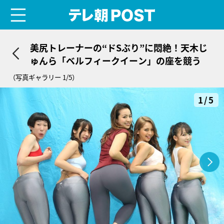
menu
テレ朝POST
美尻トレーナーの“ドSぶり”に悶絶！天木じ
ゅんら「ベルフィークイーン」の座を競う
（写真ギャラリー 1/5）
1/5