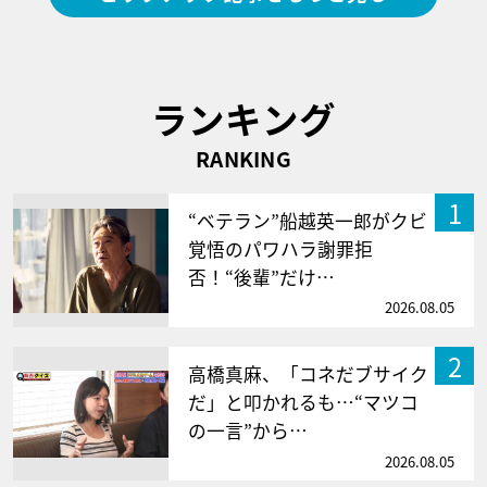
ランキング
RANKING
1
“ベテラン”船越英一郎がクビ
覚悟のパワハラ謝罪拒
否！“後輩”だけ…
2026.08.05
2
高橋真麻、「コネだブサイク
だ」と叩かれるも…“マツコ
の一言”から…
2026.08.05