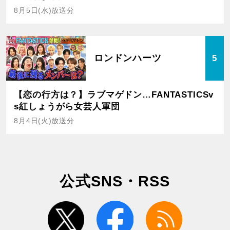
8月5日(水)放送分
ロンドンハーツ
5
【恋の行方は？】ラブマゲドン…FANTASTICSv
s紅しょうがら女芸人軍団
8月4日(火)放送分
公式SNS・RSS
twitter
facebook
rss