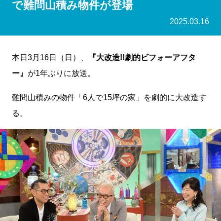
で難問山積み物件が登場
2025.03.16
本日3月16日（日）、
『大改造!!劇的ビフォーアフタ
ー』
が1年ぶりに放送。
難問山積みの物件「6人で15坪の家」を劇的に大改造す
る。