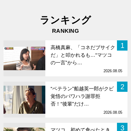
ランキング
RANKING
1
高橋真麻、「コネだブサイク
だ」と叩かれるも…“マツコ
の一言”から…
2026.08.05
2
“ベテラン”船越英一郎がクビ
覚悟のパワハラ謝罪拒
否！“後輩”だけ…
2026.08.05
3
マツコ、初めて食べたとき