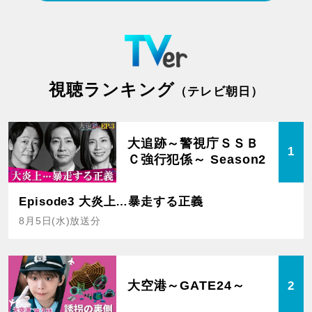
視聴ランキング
（テレビ朝日）
大追跡～警視庁ＳＳＢ
1
Ｃ強行犯係～ Season2
Episode3 大炎上…暴走する正義
8月5日(水)放送分
大空港～GATE24～
2