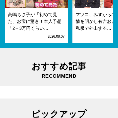
高嶋ちさ子が「初めて見
マツコ、みずからの
た」お宝に驚き！本人予想
情を明かし有吉おど
「2～3万円くらい…
私服で外出する…
2026.08.07
2
おすすめ記事
RECOMMEND
ピックアップ