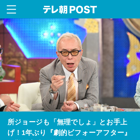
menu
テレ朝POST
所ジョージも「無理でしょ」とお手上
げ！1年ぶり『劇的ビフォーアフター』