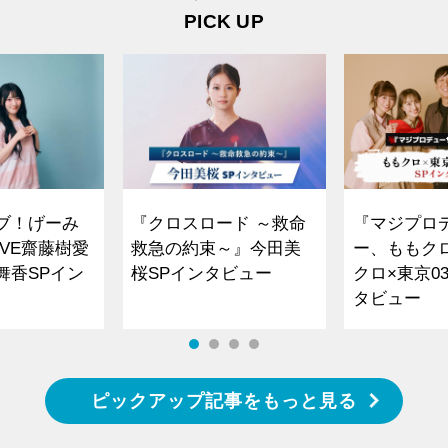
PICK UP
ブ！げーみ
『クロスロード ～救命
『マジプロ
VE齋藤樹愛
救急の約束～』今田美
ー、ももク
舞香SPイン
桜SPインタビュー
クロ×東京0
タビュー
ピックアップ記事をもっと見る