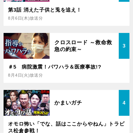
第3話 消えた子供と兎を追え！
8月6日(木)放送分
クロスロード ～救命救
3
急の約束～
＃5 病院激震！パワハラ＆医療事故!?
8月4日(火)放送分
かまいガチ
4
オモロ怖い「でな、話はここからやねん」トラビ
ス松倉参戦！