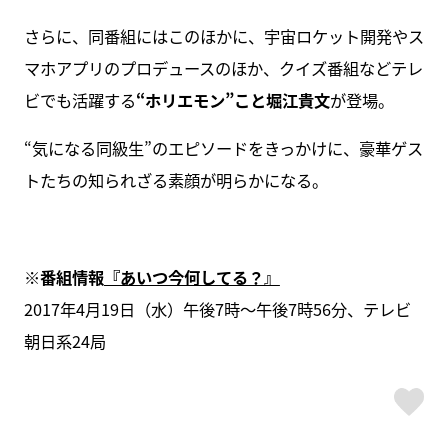
さらに、同番組にはこのほかに、宇宙ロケット開発やス
マホアプリのプロデュースのほか、クイズ番組などテレ
ビでも活躍する
“ホリエモン”こと堀江貴文
が登場。
“気になる同級生”のエピソードをきっかけに、豪華ゲス
トたちの知られざる素顔が明らかになる。
※番組情報
『あいつ今何してる？』
2017年4月19日（水）午後7時～午後7時56分、テレビ
朝日系24局
ス