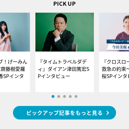
PICK UP
ブ！げーみん
『タイムトラベルダデ
『クロスロー
E齋藤樹愛羅
ィ』ダイアン津田篤宏S
救急の約束
香SPインタ
Pインタビュー
桜SPイ
ピックアップ記事をもっと見る