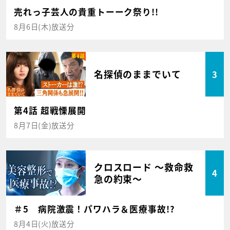
売れっ子芸人の貴重トーーク祭り!!
8月6日(木)放送分
名探偵のままでいて
3
第4話 超戦慄展開
8月7日(金)放送分
クロスロード ～救命救
4
急の約束～
＃5 病院激震！パワハラ＆医療事故!?
8月4日(火)放送分