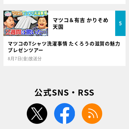
マツコ＆有吉 かりそめ
5
天国
マツコのTシャツ洗濯事情 たくろうの滋賀の魅力
プレゼンツアー
8月7日(金)放送分
公式SNS・RSS
twitter
facebook
rss