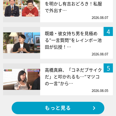
を明かし有吉おどろき！私服
で外出す…
2026.08.07
4
既婚・彼女持ち男を見極め
る“一言質問”をレインボー池
田が伝授！…
2026.08.07
5
高橋真麻、「コネだブサイク
だ」と叩かれるも…“マツコ
の一言”から…
2026.08.05
もっと見る