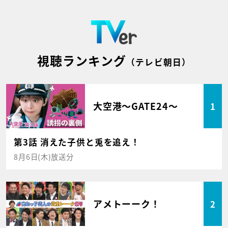
視聴ランキング
（テレビ朝日）
大空港～GATE24～
1
第3話 消えた子供と兎を追え！
8月6日(木)放送分
アメトーーク！
2