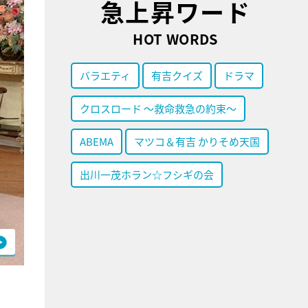
急上昇ワード
HOT WORDS
バラエティ
有吉クイズ
ドラマ
クロスロード ～救命救急の約束～
ABEMA
マツコ＆有吉 かりそめ天国
出川一茂ホラン☆フシギの会