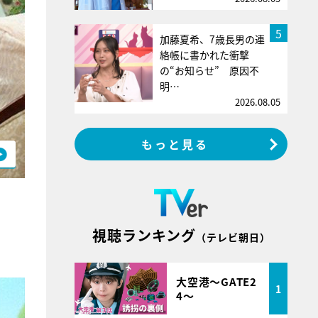
5
加藤夏希、7歳長男の連
絡帳に書かれた衝撃
の“お知らせ” 原因不
明…
2026.08.05
もっと見る
視聴ランキング
（テレビ朝日）
大空港～GATE2
1
4～