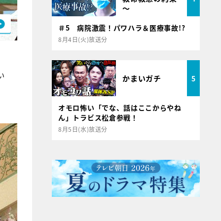
～
＃5 病院激震！パワハラ＆医療事故!?
8月4日(火)放送分
い
かまいガチ
5
オモロ怖い「でな、話はここからやね
ん」トラビス松倉参戦！
8月5日(水)放送分