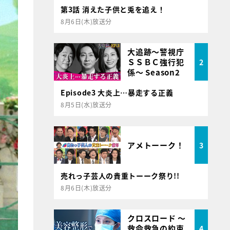
第3話 消えた子供と兎を追え！
8月6日(木)放送分
大追跡～警視庁
ＳＳＢＣ強行犯
2
係～ Season2
Episode3 大炎上…暴走する正義
8月5日(水)放送分
アメトーーク！
3
売れっ子芸人の貴重トーーク祭り!!
8月6日(木)放送分
クロスロード ～
救命救急の約束
4