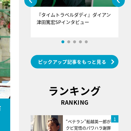
ぐ』＝LOV
『タイムトラベルダディ』ダイアン
『
香SPインタ
津田篤宏SPインタビュー
～
ピックアップ記事をもっと見る
ランキング
RANKING
戸
1
“ベテラン”船越英一郎が
クビ覚悟のパワハラ謝罪