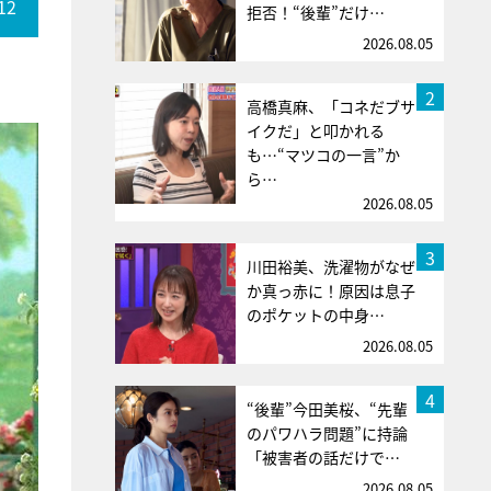
12
拒否！“後輩”だけ…
2026.08.05
2
高橋真麻、「コネだブサ
イクだ」と叩かれる
も…“マツコの一言”か
ら…
2026.08.05
3
川田裕美、洗濯物がなぜ
か真っ赤に！原因は息子
のポケットの中身…
2026.08.05
4
“後輩”今田美桜、“先輩
のパワハラ問題”に持論
「被害者の話だけで…
2026.08.05