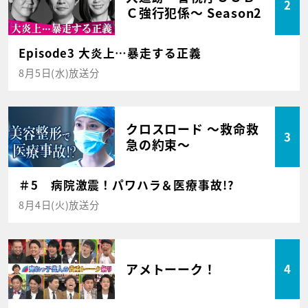
2
Ｃ強行犯係～ Season2
Episode3 大炎上…暴走する正義
8月5日(水)放送分
クロスロード ～救命救
3
急の約束～
＃5 病院激震！パワハラ＆医療事故!?
8月4日(火)放送分
アメトーーク！
4