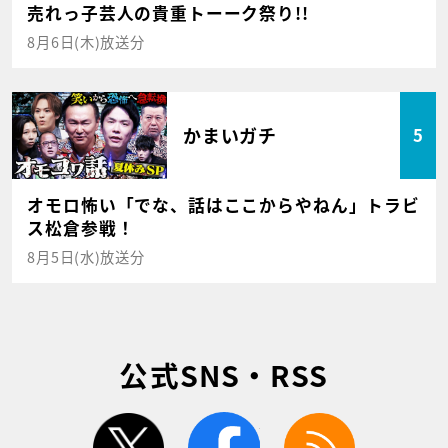
売れっ子芸人の貴重トーーク祭り!!
8月6日(木)放送分
かまいガチ
5
オモロ怖い「でな、話はここからやねん」トラビ
ス松倉参戦！
8月5日(水)放送分
公式SNS・RSS
twitter
facebook
rss