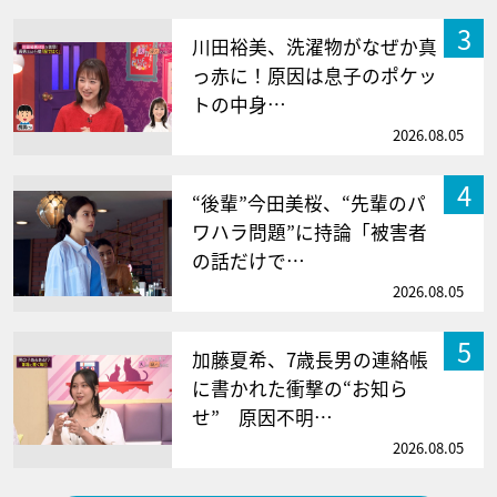
3
川田裕美、洗濯物がなぜか真
っ赤に！原因は息子のポケッ
トの中身…
2026.08.05
4
“後輩”今田美桜、“先輩のパ
ワハラ問題”に持論「被害者
の話だけで…
2026.08.05
5
加藤夏希、7歳長男の連絡帳
に書かれた衝撃の“お知ら
せ” 原因不明…
2026.08.05