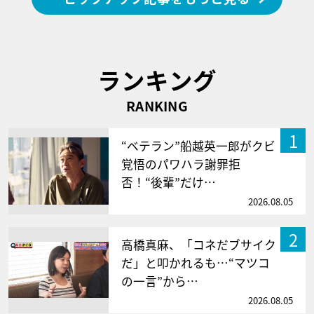
ランキング
RANKING
1
“ベテラン”船越英一郎がクビ
覚悟のパワハラ謝罪拒
否！“後輩”だけ…
2026.08.05
2
高橋真麻、「コネだブサイク
だ」と叩かれるも…“マツコ
の一言”から…
2026.08.05