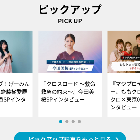
ピックアップ
PICK UP
ブ！げーみん
『クロスロード ～救命
『マジプロ
E齋藤樹愛羅
救急の約束～』今田美
ー、ももク
香SPインタ
桜SPインタビュー
クロ×東京0
ンタビュー
ピックアップ記事をもっと見る