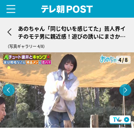
menu
テレ朝POST
あのちゃん「同じ匂いを感じてた」芸人界イ
チのモテ男に親近感！遊びの誘いにまさかの
返答
（写真ギャラリー 4/8）
4/8