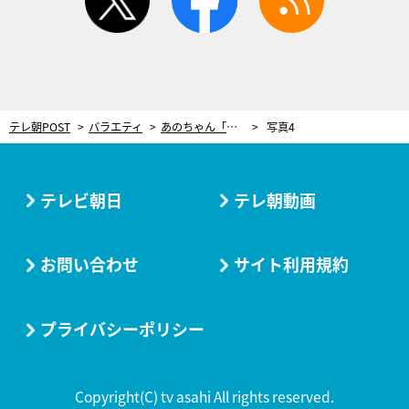
テレ朝POST
バラエティ
あのちゃん「同じ匂いを感じてた」芸人界イチのモテ男に親近感！遊びの誘いにまさかの返答
写真4
テレビ朝日
テレ朝動画
お問い合わせ
サイト利用規約
プライバシーポリシー
Copyright(C) tv asahi All rights reserved.