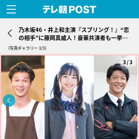
menu
テレ朝POST
乃木坂46・井上和主演『スプリング！』“恋
の相手”に藤岡真威人！豪華共演者も一挙解
禁
（写真ギャラリー 3/3）
3/3