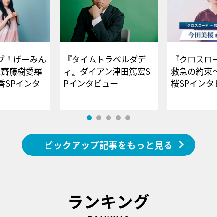
ブ！げーみん
『タイムトラベルダデ
『クロスロー
E齋藤樹愛羅
ィ』ダイアン津田篤宏S
救急の約束
香SPインタ
Pインタビュー
桜SPイ
ピックアップ記事をもっと見る
ランキング