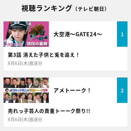
視聴ランキング
（テレビ朝日）
大空港～GATE24～
1
第3話 消えた子供と兎を追え！
8月6日(木)放送分
アメトーーク！
2
売れっ子芸人の貴重トーーク祭り!!
8月6日(木)放送分