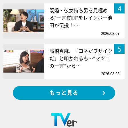
4
既婚・彼女持ち男を見極め
る“一言質問”をレインボー池
田が伝授！…
2026.08.07
5
高橋真麻、「コネだブサイク
だ」と叩かれるも…“マツコ
の一言”から…
2026.08.05
もっと見る