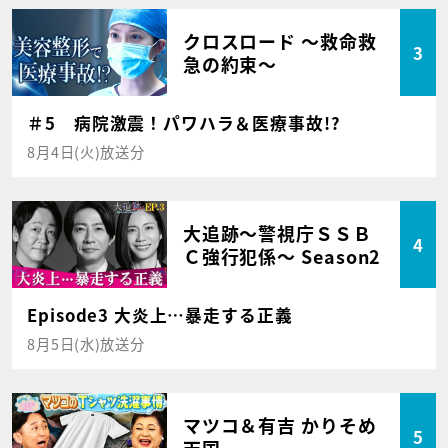
クロスロード ～救命救
3
急の約束～
＃5 病院激震！パワハラ＆医療事故!?
8月4日(火)放送分
大追跡～警視庁ＳＳＢ
4
Ｃ強行犯係～ Season2
Episode3 大炎上…暴走する正義
8月5日(水)放送分
マツコ＆有吉 かりそめ
5
天国