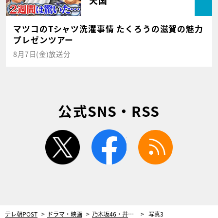
マツコのTシャツ洗濯事情 たくろうの滋賀の魅力
プレゼンツアー
8月7日(金)放送分
公式SNS・RSS
twitter
facebook
rss
テレ朝POST
ドラマ・映画
乃木坂46・井上和主演『スプリング！』“恋の相手”に藤岡真威人！豪華共演者も一挙解禁
写真3