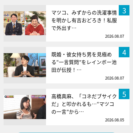
3
マツコ、みずからの洗濯事情
を明かし有吉おどろき！私服
で外出す…
2026.08.07
4
既婚・彼女持ち男を見極め
る“一言質問”をレインボー池
田が伝授！…
2026.08.07
5
高橋真麻、「コネだブサイク
だ」と叩かれるも…“マツコ
の一言”から…
2026.08.05