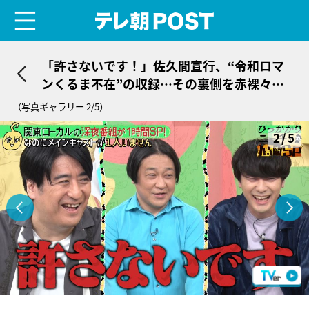
menu
テレ朝POST
「許さないです！」佐久間宣行、“令和ロマ
ンくるま不在”の収録…その裏側を赤裸々ト
ーク
（写真ギャラリー 2/5）
2/5