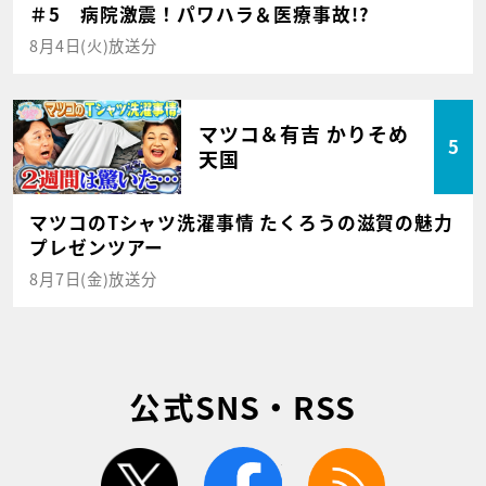
＃5 病院激震！パワハラ＆医療事故!?
8月4日(火)放送分
マツコ＆有吉 かりそめ
5
天国
マツコのTシャツ洗濯事情 たくろうの滋賀の魅力
プレゼンツアー
8月7日(金)放送分
公式SNS・RSS
twitter
facebook
rss