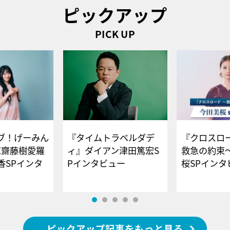
ピックアップ
PICK UP
ブ！げーみん
『タイムトラベルダデ
『クロスロー
E齋藤樹愛羅
ィ』ダイアン津田篤宏S
救急の約束
香SPインタ
Pインタビュー
桜SPイ
ピックアップ記事をもっと見る