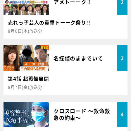
アメトーーク！
2
売れっ子芸人の貴重トーーク祭り!!
8月6日(木)放送分
名探偵のままでいて
3
第4話 超戦慄展開
8月7日(金)放送分
クロスロード ～救命救
4
急の約束～