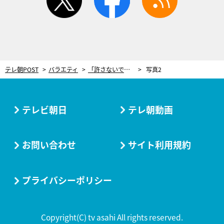
テレ朝POST
バラエティ
「許さないです！」佐久間宣行、“令和ロマンくるま不在”の収録…その裏側を赤裸々トーク
写真2
テレビ朝日
テレ朝動画
お問い合わせ
サイト利用規約
プライバシーポリシー
Copyright(C) tv asahi All rights reserved.