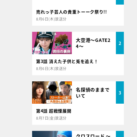
売れっ子芸人の貴重トーーク祭り!!
8月6日(木)放送分
大空港～GATE2
2
4～
第3話 消えた子供と兎を追え！
8月6日(木)放送分
名探偵のままで
3
いて
第4話 超戦慄展開
8月7日(金)放送分
クロスロード ～