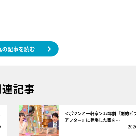
真の記事を読む
関連記事
サムネイル
巨
＜ポツンと一軒家＞12年前『劇的ビ
アフター』に登場した家を…
9
202