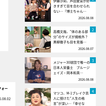
伊藤沙莉、芦田愛菜が好
きすぎて目を合わせられ
ない…『博士ちゃん…
2026.08.08
2
高橋文哉、“体のある部
分”のサイズが規格外？
黒柳徹子も目を見張…
2026.08.07
3
メジャー30球団で唯一の
日本人栄養士 ブルージ
ェイズ・岡本和真…
2026.08.08
フォー
4
マツコ、M-1ブレイク芸
人に授けた“人生の格
6.08.02
言”が深い…「幸せな