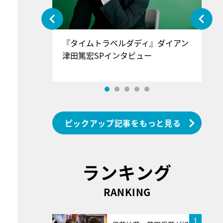
ぐ』＝LOV
『タイムトラベルダディ』ダイアン
『
香SPインタ
津田篤宏SPインタビュー
～
ピックアップ記事をもっと見る
ランキング
RANKING
1