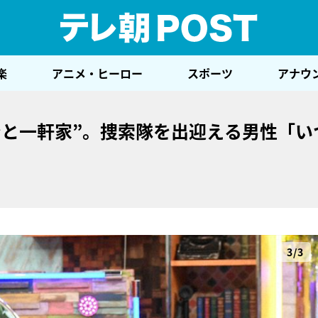
テレ
楽
アニメ・ヒーロー
スポーツ
アナウ
ンと一軒家”。捜索隊を出迎える男性「い
3/3