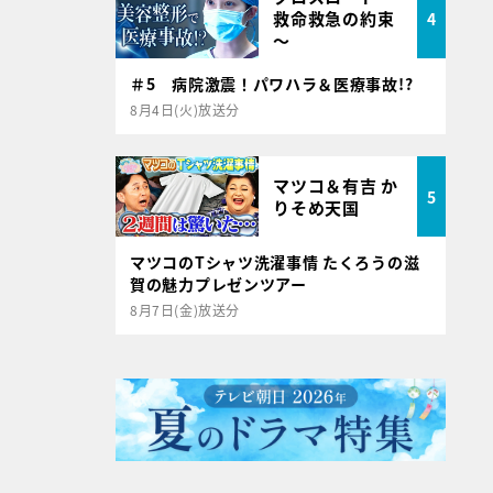
救命救急の約束
4
～
＃5 病院激震！パワハラ＆医療事故!?
8月4日(火)放送分
マツコ＆有吉 か
5
りそめ天国
マツコのTシャツ洗濯事情 たくろうの滋
賀の魅力プレゼンツアー
8月7日(金)放送分