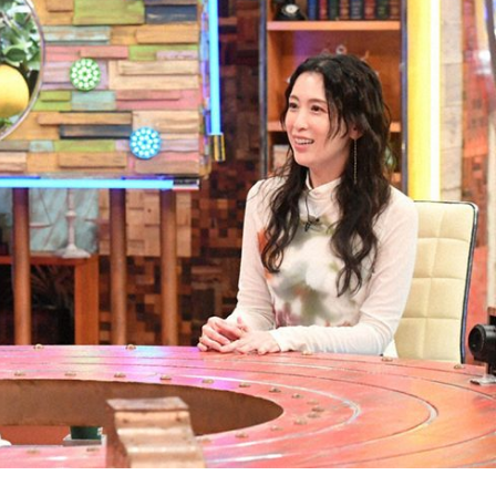
『アイ＝ラブ！げーみん
E齋藤樹愛羅＆佐々木舞
ビュー