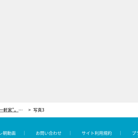
救急車もたどり着けない“ポツンと一軒家”。捜索隊を出迎える男性「いつか来るんじゃないかと」
写真3
レ朝動画
お問い合わせ
サイト利用規約
プ