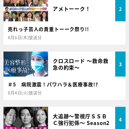
アメトーーク！
2
売れっ子芸人の貴重トーーク祭り!!
8月6日(木)放送分
クロスロード ～救命救
3
急の約束～
＃5 病院激震！パワハラ＆医療事故!?
8月4日(火)放送分
大追跡～警視庁ＳＳＢ
4
Ｃ強行犯係～ Season2