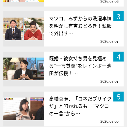
2026.08.06
3
マツコ、みずからの洗濯事情
を明かし有吉おどろき！私服
で外出す…
2026.08.07
4
既婚・彼女持ち男を見極め
る“一言質問”をレインボー池
田が伝授！…
2026.08.07
5
高橋真麻、「コネだブサイク
だ」と叩かれるも…“マツコ
の一言”から…
2026.08.05