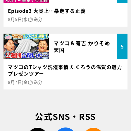
Episode3 大炎上…暴走する正義
8月5日(水)放送分
マツコ＆有吉 かりそめ
5
天国
マツコのTシャツ洗濯事情 たくろうの滋賀の魅力
プレゼンツアー
8月7日(金)放送分
公式SNS・RSS
twitter
facebook
rss