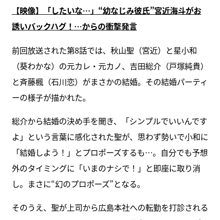
【映像】「したいな…」“幼なじみ彼氏”宮近海斗がお
誘いバックハグ！…からの衝撃発言
前回放送された第8話では、秋山聖（宮近）と星小和
（葵わかな）の元カレ・元カノ、吉田総介（戸塚純貴）
と斉藤楓（石川恋）がまさかの結婚。その結婚パーティ
ーの様子が描かれた。
総介から結婚の決め手を聞き、「シンプルでいいんです
よ」という言葉に感化された聖が、思わず勢いで小和に
「結婚しよう！」とプロポーズするも…。自分でも予想
外のタイミングに「いまのナシで！」と即座に取り消
し。まさに“幻のプロポーズ”となる。
そのうえ、聖が上司から広島本社への転勤を打診される