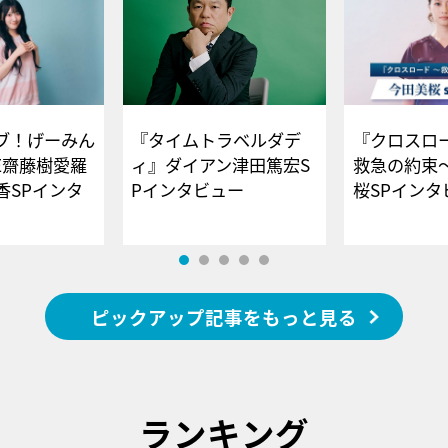
ブ！げーみん
『タイムトラベルダデ
『クロスロー
E齋藤樹愛羅
ィ』ダイアン津田篤宏S
救急の約束
香SPインタ
Pインタビュー
桜SPイ
ピックアップ記事をもっと見る
ランキング