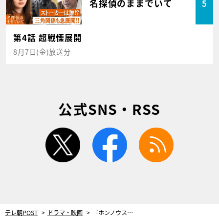
名探偵のままでいて
5
第4話 超戦慄展開
8月7日(金)放送分
公式SNS・RSS
twitter
facebook
rss
テレ朝POST
ドラマ・映画
『ホンノウスイッチ』撮影現場を原作者KUJIRAが訪問！宮近海斗＆葵わかならはプレゼントのイラストに大感激