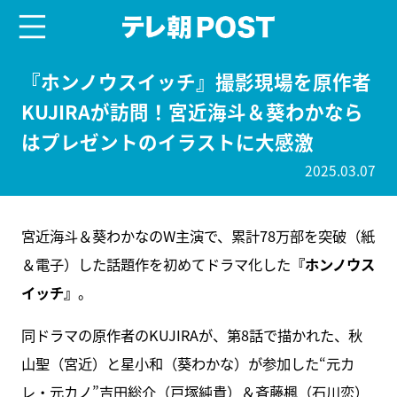
menu
テレ朝POST
『ホンノウスイッチ』撮影現場を原作者
KUJIRAが訪問！宮近海斗＆葵わかなら
はプレゼントのイラストに大感激
2025.03.07
宮近海斗＆葵わかなのW主演で、累計78万部を突破（紙
＆電子）した話題作を初めてドラマ化した
『ホンノウス
イッチ』
。
同ドラマの原作者のKUJIRAが、第8話で描かれた、秋
山聖（宮近）と星小和（葵わかな）が参加した“元カ
レ・元カノ”吉田総介（戸塚純貴）＆斉藤楓（石川恋）