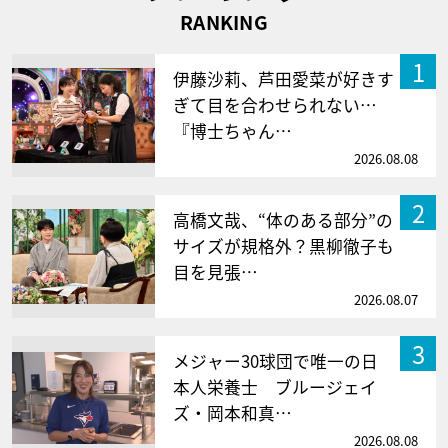
RANKING
1
伊藤沙莉、芦田愛菜が好きす
ぎて目を合わせられない…
『博士ちゃん…
2026.08.08
2
高橋文哉、“体のある部分”の
サイズが規格外？黒柳徹子も
目を見張…
2026.08.07
3
メジャー30球団で唯一の日
本人栄養士 ブルージェイ
ズ・岡本和真…
2026.08.08