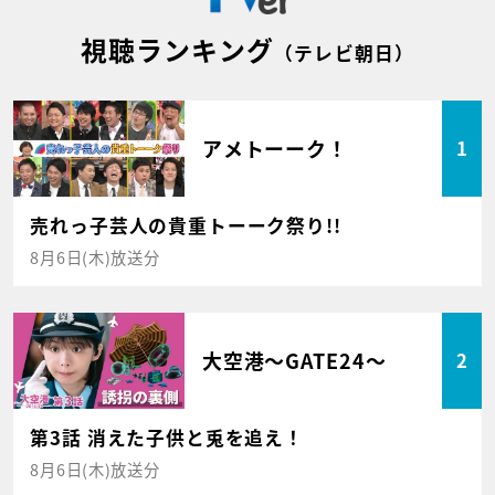
視聴ランキング
（テレビ朝日）
アメトーーク！
1
売れっ子芸人の貴重トーーク祭り!!
8月6日(木)放送分
大空港～GATE24～
2
第3話 消えた子供と兎を追え！
8月6日(木)放送分