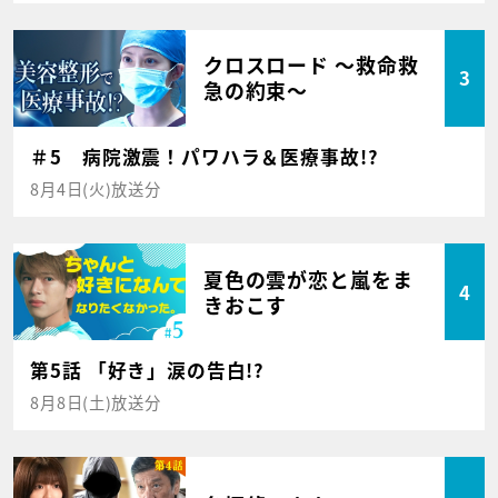
クロスロード ～救命救
3
急の約束～
＃5 病院激震！パワハラ＆医療事故!?
8月4日(火)放送分
夏色の雲が恋と嵐をま
4
きおこす
第5話 「好き」涙の告白!?
8月8日(土)放送分