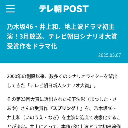
menu
テレ朝POST
乃木坂46・井上和、地上波ドラマ初主
演！3月放送、テレビ朝日シナリオ大賞
受賞作をドラマ化
2025.03.07
2000年の創設以来、数多くのシナリオライターを輩出
してきた「テレビ朝日新人シナリオ大賞」。
その第23回大賞に選出された松下沙彩（まつした・さ
あや）さんの受賞作
『スプリング！』
を、乃木坂46・
井上和（いのうえ・なぎ）を主演に迎えて映像化するこ
とが決定。井上にとって、本作が地上波ドラマ初出演作