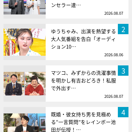
ンセラー達…
2026.08.07
2
ゆうちゃみ、出演を熱望する
大人気番組を告白「オーディ
ション10…
2026.08.06
3
マツコ、みずからの洗濯事情
を明かし有吉おどろき！私服
で外出す…
2026.08.07
4
既婚・彼女持ち男を見極め
る“一言質問”をレインボー池
田が伝授！…