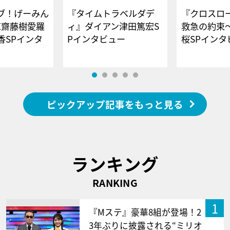
ブ！げーみん
『タイムトラベルダデ
『クロスロー
E齋藤樹愛羅
ィ』ダイアン津田篤宏S
救急の約束
香SPインタ
Pインタビュー
桜SPイ
ピックアップ記事をもっと見る
ランキング
RANKING
1
『Mステ』豪華8組が登場！2
3年ぶりに披露される“ミリオ