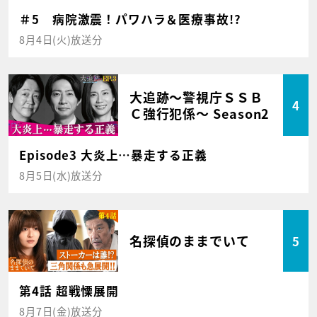
＃5 病院激震！パワハラ＆医療事故!?
8月4日(火)放送分
大追跡～警視庁ＳＳＢ
4
Ｃ強行犯係～ Season2
Episode3 大炎上…暴走する正義
8月5日(水)放送分
名探偵のままでいて
5
第4話 超戦慄展開
8月7日(金)放送分