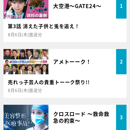
大空港～GATE24～
1
第3話 消えた子供と兎を追え！
8月6日(木)放送分
アメトーーク！
2
売れっ子芸人の貴重トーーク祭り!!
8月6日(木)放送分
クロスロード ～救命救
3
急の約束～