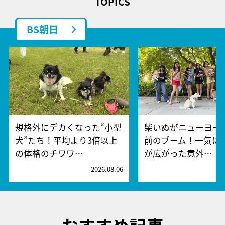
TOPICS
BS朝日
規格外にデカくなった“小型
柴いぬがニューヨー
犬”たち！平均より3倍以上
前のブーム！一気に
の体格のチワワ…
が広がった意外…
2026.08.06
2