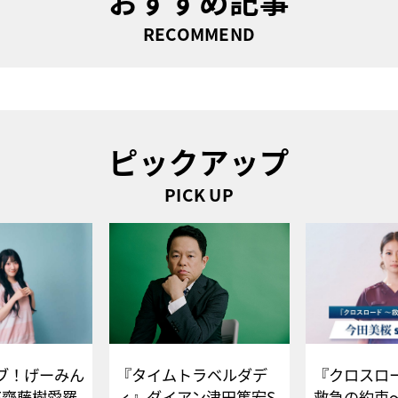
おすすめ記事
RECOMMEND
ピックアップ
PICK UP
ブ！げーみん
『タイムトラベルダデ
『クロスロー
E齋藤樹愛羅
ィ』ダイアン津田篤宏S
救急の約束