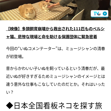
【映像】多頭飼育崩壊から救出された111匹ものペルシ
ャ猫。悲惨な現場と命を助ける保護団体に緊急密着
今回の“いぬコメンテーター”は、ミュージシャンの清春
が初登場。
昔からかわいい子いぬを飼っているという清春だが、最
近いぬが好きすぎるためミュージシャンのイメージとは
違う意外な仕事もこなしていたのだとか。それはいった
い？
◆日本全国看板ネコを探す旅