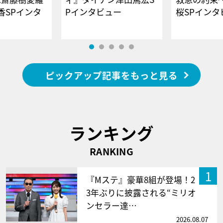
香SPインタ
Pインタビュー
桜SPイ
ピックアップ記事をもっと見る
ランキング
RANKING
1
『Mステ』豪華8組が登場！2
3年ぶりに披露される“ミリオ
ンセラー達…
2026.08.07