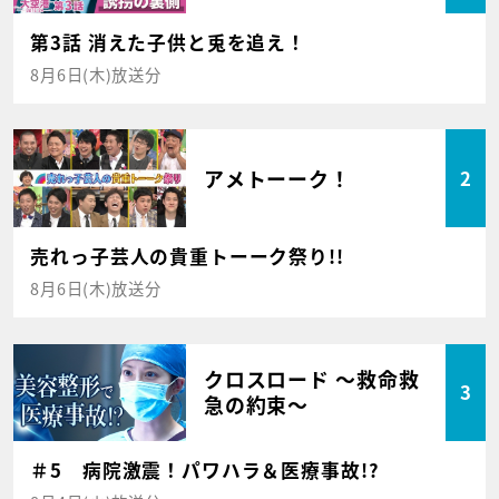
第3話 消えた子供と兎を追え！
8月6日(木)放送分
アメトーーク！
2
売れっ子芸人の貴重トーーク祭り!!
8月6日(木)放送分
クロスロード ～救命救
3
急の約束～
＃5 病院激震！パワハラ＆医療事故!?