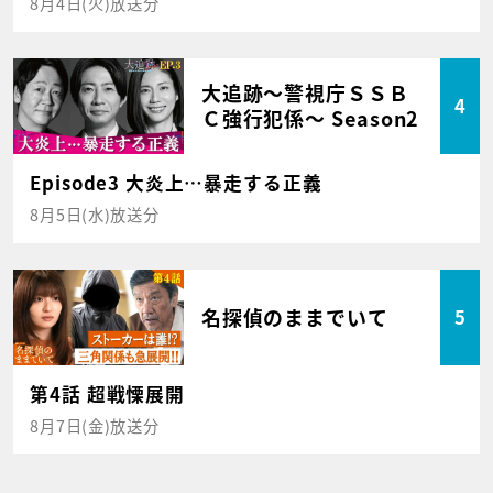
8月4日(火)放送分
大追跡～警視庁ＳＳＢ
4
Ｃ強行犯係～ Season2
Episode3 大炎上…暴走する正義
8月5日(水)放送分
名探偵のままでいて
5
第4話 超戦慄展開
8月7日(金)放送分