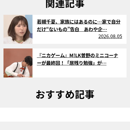
関連記事
サムネイル
若槻千夏、家族にはあるのに…家で自分
だけ“ないもの”告白 あわや企…
2026.08.05
サムネイル
『ニカゲーム』M!LK曽野のミニコーナ
ーが最終回！「居残り勉強」が…
おすすめ記事