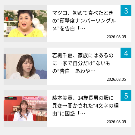
3
マツコ、初めて食べたとき
の“衝撃度ナンバーワングル
メ”を告白「…
2026.08.05
4
若槻千夏、家族にはあるの
に…家で自分だけ“ないも
の”告白 あわや…
2026.08.05
5
藤本美貴、14歳長男の服に
異変→聞かされた“4文字の理
由”に困惑「…
2026.08.05