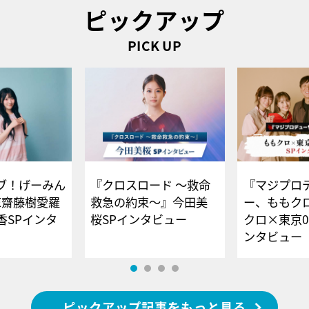
ピックアップ
PICK UP
ブ！げーみん
『クロスロード ～救命
『マジプロ
E齋藤樹愛羅
救急の約束～』今田美
ー、ももク
香SPインタ
桜SPインタビュー
クロ×東京0
ンタビュー
ピックアップ記事をもっと見る