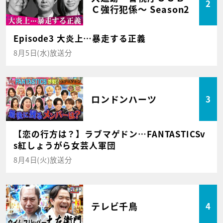
2
Ｃ強行犯係～ Season2
Episode3 大炎上…暴走する正義
8月5日(水)放送分
ロンドンハーツ
3
【恋の行方は？】ラブマゲドン…FANTASTICSv
s紅しょうがら女芸人軍団
8月4日(火)放送分
テレビ千鳥
4