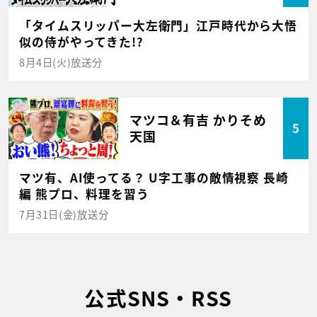
「タイムスリッパー大左衛門」江戸時代から大悟
似の侍がやってきた!?
8月4日(火)放送分
マツコ＆有吉 かりそめ
5
天国
マツ有、AI使ってる？ U字工事の敵情視察 長崎
編 熊プロ、料理を習う
7月31日(金)放送分
公式SNS・RSS