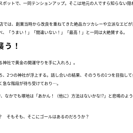
スポットで、一同テンションアップ。そこは地元の人ですら知らない隠
。
食店では、創業当時から改良を重ねてきた絶品カツカレーや立派なエビが
べ、「うまい！」「間違いない！」「最高！」と一同は大絶賛する。
襲う！
る神社で黄金の開運守りを手に入れろ」。
ろ、2つの神社が浮上する。話し合いの結果、そのうちの1つを目指して
く急な階段が待ち受けており…。
、なかでも塚地は「あかん！（他に）方法はないかな!?」と悲鳴のよ
？ そもそも、そこにゴールはあるのだろうか？