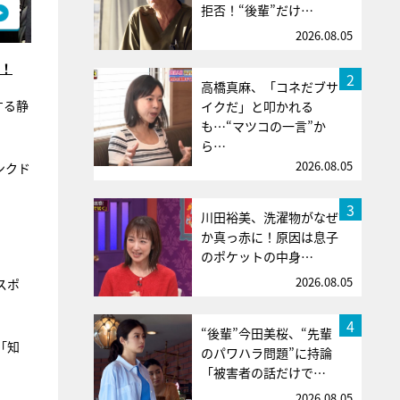
拒否！“後輩”だけ…
2026.08.05
入！
2
高橋真麻、「コネだブサ
する静
イクだ」と叩かれる
も…“マツコの一言”か
ら…
2026.08.05
ンクド
3
川田裕美、洗濯物がなぜ
か真っ赤に！原因は息子
のポケットの中身…
2026.08.05
スポ
4
“後輩”今田美桜、“先輩
「知
のパワハラ問題”に持論
「被害者の話だけで…
2026.08.05