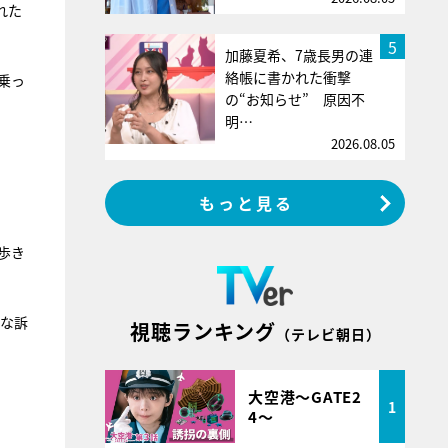
れた
5
加藤夏希、7歳長男の連
絡帳に書かれた衝撃
乗っ
の“お知らせ” 原因不
明…
2026.08.05
もっと見る
歩き
うな訴
視聴ランキング
（テレビ朝日）
大空港～GATE2
1
4～