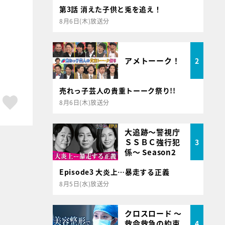
第3話 消えた子供と兎を追え！
8月6日(木)放送分
アメトーーク！
2
売れっ子芸人の貴重トーーク祭り!!
ア
はてブ
スキボタン
8月6日(木)放送分
大追跡～警視庁
ＳＳＢＣ強行犯
3
係～ Season2
Episode3 大炎上…暴走する正義
8月5日(水)放送分
クロスロード ～
救命救急の約束
4