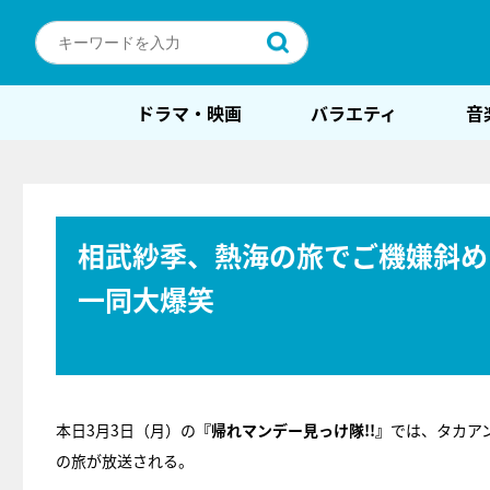
ドラマ・映画
バラエティ
音
相武紗季、熱海の旅でご機嫌斜め
一同大爆笑
本日3月3日（月）の
『帰れマンデー見っけ隊!!』
では、タカア
の旅が放送される。