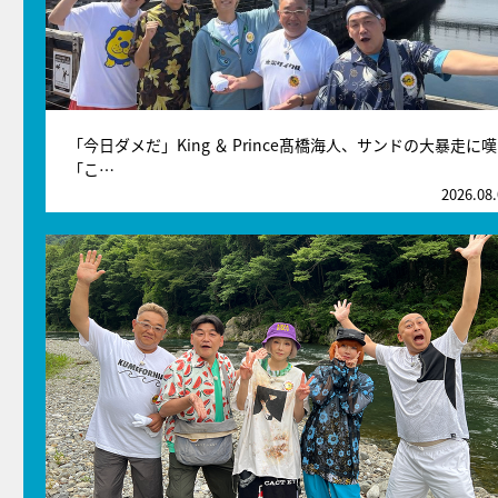
「今日ダメだ」King ＆ Prince髙橋海人、サンドの大暴走に
「こ…
2026.08