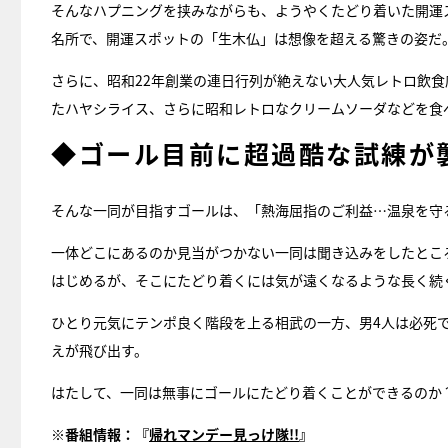
そんなハプニングを挟みながらも、ようやくたどり着いた開運
名所で、開運スポットの「生木仏」は想像を超える驚きの姿だ
さらに、昭和22年創業の連日行列が絶えない大人気レトロ飲
たハヤシライス、さらに昭和レトロなクリームソーダなどを食
◆ゴール目前に超過酷な試練が
そんな一同が目指すゴールは、「熱海屈指のご利益…温泉を守
一体どこにあるのか見当がつかない一同は聞き込みをしたとこ
はじめるが、そこにたどり着くには気が遠くなるような長く続
ひとり元気にテンポ良く階段を上る相武の一方、男4人は必死で
えが飛び出す。
はたして、一同は無事にゴールにたどり着くことができるのか
※番組情報：『
帰れマンデー見っけ隊!!
』