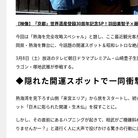
【映像】「京都」世界遺産登録30周年記念SP！羽田美智子×藤
今回は「熱海を完全攻略スペシャル」と題し、ここ最近観光客
岡県・熱海を舞台に、今話題の開運スポット＆昭和レトロな絶
3月8日（土）放送のテレビ朝日ドラマプレミアム・山崎豊子生
ラゴン・塚地武雅が参戦する。
◆隠れた開運スポットで一同衝
熱海湾を見下ろす山側「来宮エリア」から旅をスタートし、続
ット「巨木に彫られた開運・生木仏」を探すことに。
しかし、その直前にあるハプニングが起きて、相武がご機嫌斜
りませんかー？」と道行く人に大声で投げかける驚きの行動に