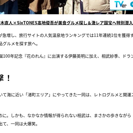
木直人×SixTONES髙地優吾が美食グルメ探し＆激レア国宝へ特別潜
が急増し、旅行サイトの人気温泉地ランキングでは11年連続1位を獲得
品グルメを探す旅へ。
誕100年記念『花のれん』に出演する伊藤英明に加え、相武紗季、ドラ
撃！
いて海に近い「渚町エリア」にやってきた一同は、レトログルメと開運
めに。しかも、なかなか情報が得られない相武は、まさかの歩きながら
出て、一同は大爆笑。