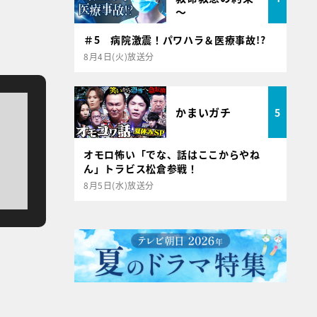
～
＃5 病院激震！パワハラ＆医療事故!?
8月4日(火)放送分
かまいガチ
5
オモロ怖い「でな、話はここからやね
ん」トラビス松倉参戦！
8月5日(水)放送分