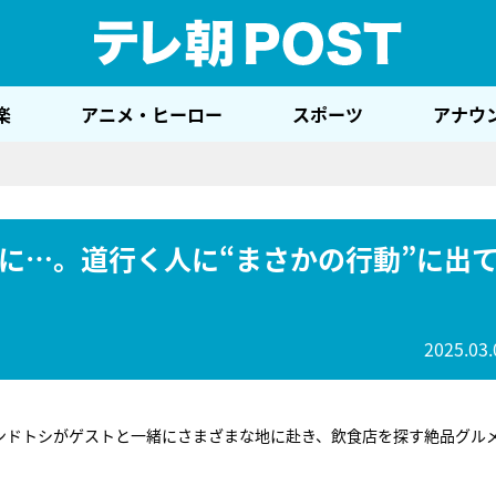
テレ
楽
アニメ・ヒーロー
スポーツ
アナウ
に…。道行く人に“まさかの行動”に出
2025.03.
ンドトシがゲストと一緒にさまざまな地に赴き、飲食店を探す絶品グル