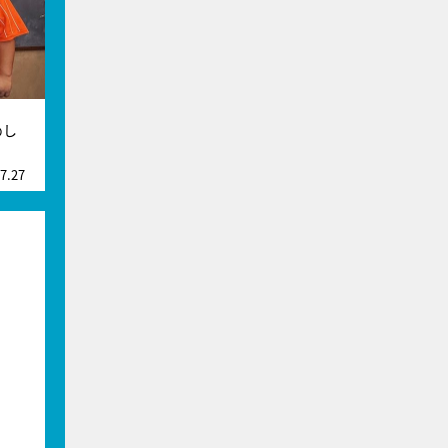
めし
7.27