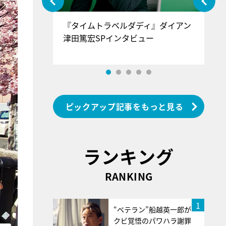
ぐ』＝LOV
『タイムトラベルダディ』ダイアン
『
香SPインタ
津田篤宏SPインタビュー
～
ピックアップ記事をもっと見る
ランキング
RANKING
1
“ベテラン”船越英一郎が
クビ覚悟のパワハラ謝罪