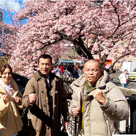
『アイ＝ラブ！げーみん
E齋藤樹愛羅＆佐々木舞
ビュー