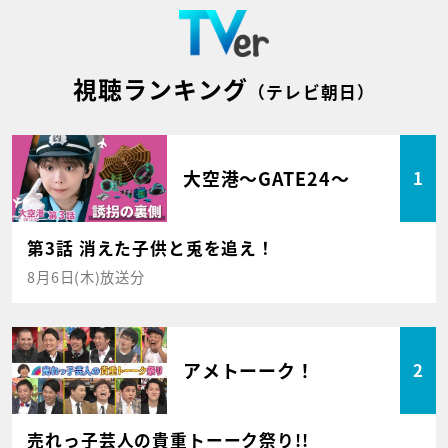
視聴ランキング
（テレビ朝日）
大空港～GATE24～
1
第3話 消えた子供と兎を追え！
8月6日(木)放送分
アメトーーク！
2
売れっ子芸人の貴重トーーク祭り!!