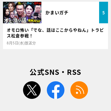
かまいガチ
5
オモロ怖い「でな、話はここからやねん」トラビ
ス松倉参戦！
8月5日(水)放送分
公式SNS・RSS
twitter
facebook
rss