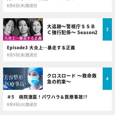
8月6日(木)放送分
大追跡～警視庁ＳＳＢ
3
Ｃ強行犯係～ Season2
Episode3 大炎上…暴走する正義
8月5日(水)放送分
クロスロード ～救命救
4
急の約束～
＃5 病院激震！パワハラ＆医療事故!?
8月4日(火)放送分