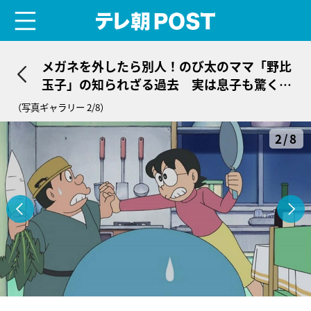
menu
テレ朝POST
メガネを外したら別人！のび太のママ「野比
玉子」の知られざる過去 実は息子も驚く美
貌の持ち主
（写真ギャラリー 2/8）
2/8