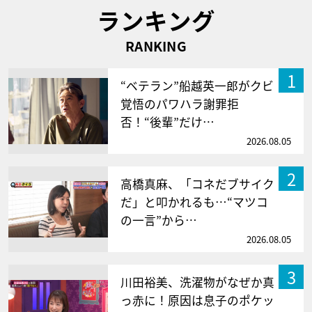
ランキング
RANKING
1
“ベテラン”船越英一郎がクビ
覚悟のパワハラ謝罪拒
否！“後輩”だけ…
2026.08.05
2
高橋真麻、「コネだブサイク
だ」と叩かれるも…“マツコ
の一言”から…
2026.08.05
3
川田裕美、洗濯物がなぜか真
っ赤に！原因は息子のポケッ