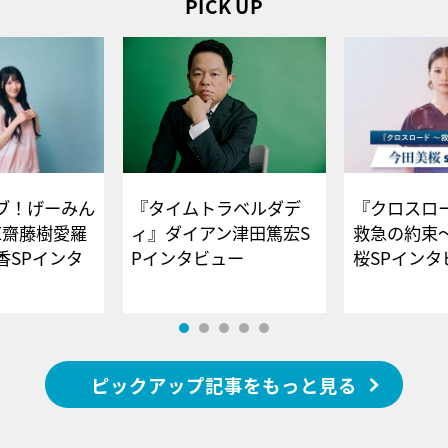
PICK UP
ブ！げーみん
『タイムトラベルダデ
『クロスロー
E齋藤樹愛羅
ィ』ダイアン津田篤宏S
救急の約束
香SPインタ
Pインタビュー
桜SPイ
ピックアップ記事をもっと見る