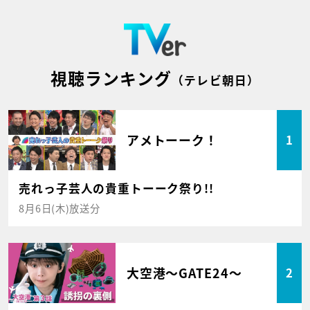
視聴ランキング
（テレビ朝日）
アメトーーク！
1
売れっ子芸人の貴重トーーク祭り!!
8月6日(木)放送分
大空港～GATE24～
2