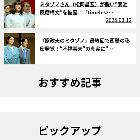
ミタゾノさん（松岡昌宏）が鋭い“菊池
風磨構文”を披露！「timelesz…
2025.03.12
サムネイル
『家政夫のミタゾノ』最終回で衝撃の秘
密発覚！“不祥事夫”の真実に“…
おすすめ記事
ピックアップ