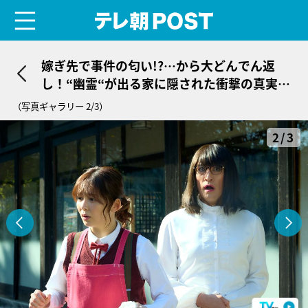
menu
テレ朝POST
嫁ぎ先で事件の匂い!?…から大どんでん返
し！“幽霊“が出る家に隠された衝撃の真実＜
家政夫のミタゾノ＞
（写真ギャラリー 2/3）
2/3