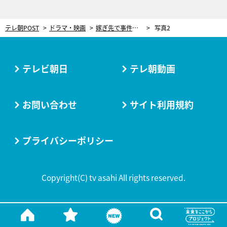
テレ朝POST
ドラマ・映画
嫁ぎ先で事件の匂い!?…から大どんでん返し！“幽霊“が出る家に隠された衝撃の真実＜家政夫のミタゾノ＞
写真2
テレビ朝日
テレ朝動画
お問い合わせ
サイト利用規約
プライバシーポリシー
Copyright(C) tv asahi All rights reserved.