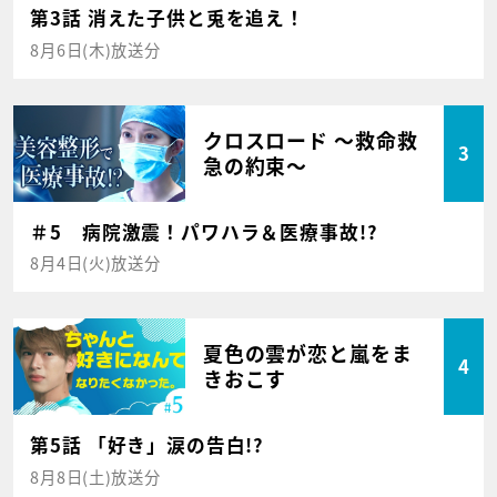
第3話 消えた子供と兎を追え！
8月6日(木)放送分
クロスロード ～救命救
3
急の約束～
＃5 病院激震！パワハラ＆医療事故!?
8月4日(火)放送分
夏色の雲が恋と嵐をま
4
きおこす
第5話 「好き」涙の告白!?
8月8日(土)放送分