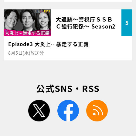
大追跡～警視庁ＳＳＢ
5
Ｃ強行犯係～ Season2
Episode3 大炎上…暴走する正義
8月5日(水)放送分
公式SNS・RSS
twitter
facebook
rss