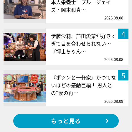
本人栄養士 ブルージェイ
ズ・岡本和真…
2026.08.08
4
伊藤沙莉、芦田愛菜が好きす
ぎて目を合わせられない…
『博士ちゃん…
2026.08.08
5
『ポツンと一軒家』かつてな
いほどの感動巨編！ 恩人と
の“涙の再…
2026.08.09
もっと見る