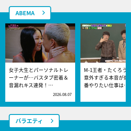
ABEMA
女子大生とパーソナルトレ
M-1王者・たくろう
ーナーが…バスタブ密着＆
意外すぎる本音が爆
音漏れキス連発！…
番やりたい仕事は…
2026.08.07
2
バラエティ