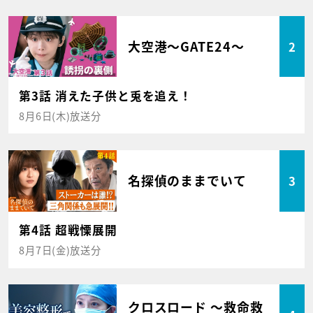
大空港～GATE24～
2
第3話 消えた子供と兎を追え！
8月6日(木)放送分
名探偵のままでいて
3
第4話 超戦慄展開
8月7日(金)放送分
クロスロード ～救命救