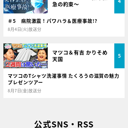
4
急の約束～
＃5 病院激震！パワハラ＆医療事故!?
8月4日(火)放送分
マツコ＆有吉 かりそめ
5
天国
マツコのTシャツ洗濯事情 たくろうの滋賀の魅力
プレゼンツアー
8月7日(金)放送分
公式SNS・RSS