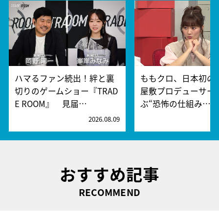
ハマるファン続出！絆と裏
ももクロ、日本初の
切りのゲームショー『TRAD
屋敷プロデューサー
E ROOM』 見届…
ぶ“恐怖の仕組み…
2026.08.09
2
おすすめ記事
RECOMMEND