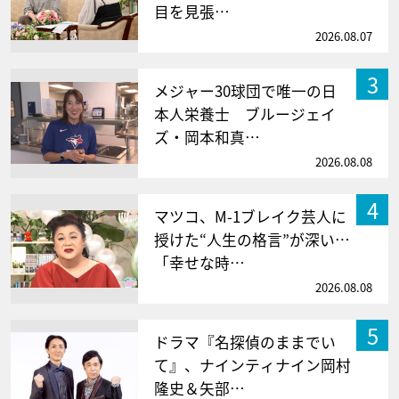
目を見張…
2026.08.07
3
メジャー30球団で唯一の日
本人栄養士 ブルージェイ
ズ・岡本和真…
2026.08.08
4
マツコ、M-1ブレイク芸人に
授けた“人生の格言”が深い…
「幸せな時…
2026.08.08
5
ドラマ『名探偵のままでい
て』、ナインティナイン岡村
隆史＆矢部…