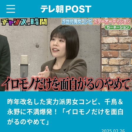
menu
テレ朝POST
昨年改名した実力派男女コンビ、千鳥＆
永野に不満爆発！「イロモノだけを面白
がるのやめて」
2025.02.26