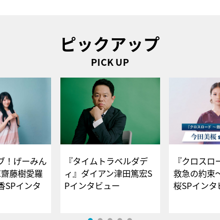
ピックアップ
PICK UP
ブ！げーみん
『タイムトラベルダデ
『クロスロー
E齋藤樹愛羅
ィ』ダイアン津田篤宏S
救急の約束
香SPインタ
Pインタビュー
桜SPイ